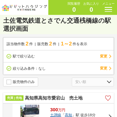
閲覧履歴
お気に入り
メニュー
0
0
土佐電気鉄道とさでん交通桟橋線の駅
選択画面
2
2
1～2
該当物件数
件
販売数
件
件を表示
駅で絞り込む
変更
変更
絞り込み条件：
なし
販売物件のみ
高知県高知市愛宕山 売土地
売買 | 売地
300
万
円
土讃線
「
高知
」駅 徒歩18分