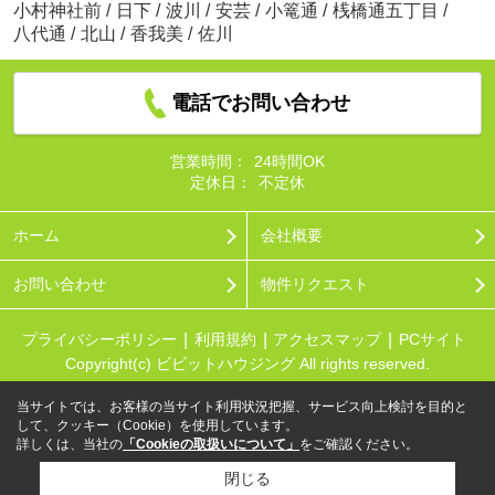
小村神社前
/
日下
/
波川
/
安芸
/
小篭通
/
桟橋通五丁目
/
八代通
/
北山
/
香我美
/
佐川
電話でお問い合わせ
営業時間：
24時間OK
定休日：
不定休
ホーム
会社概要
お問い合わせ
物件リクエスト
プライバシーポリシー
利用規約
アクセスマップ
PCサイト
Copyright(c) ビビットハウジング All rights reserved.
当サイトでは、お客様の当サイト利用状況把握、サービス向上検討を目的と
して、クッキー（Cookie）を使用しています。
詳しくは、当社の
「Cookieの取扱いについて」
をご確認ください。
閉じる