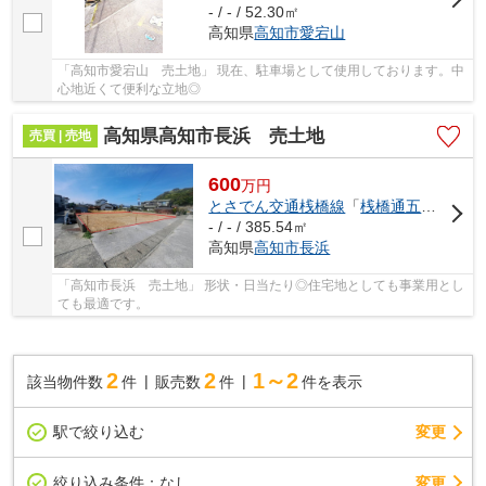
- / - / 52.30㎡
高知県
高知市
愛宕山
「高知市愛宕山 売土地」 現在、駐車場として使用しております。中
心地近くて便利な立地◎
高知県高知市長浜 売土地
売買 | 売地
600
万
円
とさでん交通桟橋線
「
桟橋通五丁目
」駅
- / - / 385.54㎡
高知県
高知市
長浜
「高知市長浜 売土地」 形状・日当たり◎住宅地としても事業用とし
ても最適です。
2
2
1～2
該当物件数
件
販売数
件
件を表示
駅で絞り込む
変更
変更
絞り込み条件：
なし