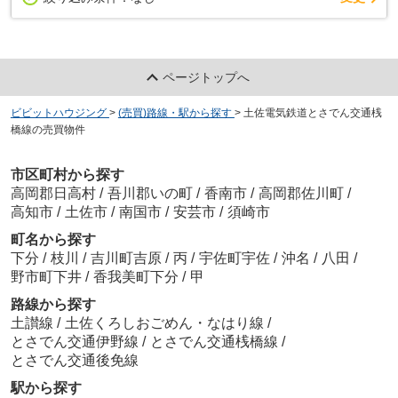
ページトップへ
ビビットハウジング
>
(売買)路線・駅から探す
>
土佐電気鉄道とさでん交通桟
橋線の売買物件
市区町村から探す
高岡郡日高村
/
吾川郡いの町
/
香南市
/
高岡郡佐川町
/
高知市
/
土佐市
/
南国市
/
安芸市
/
須崎市
町名から探す
下分
/
枝川
/
吉川町吉原
/
丙
/
宇佐町宇佐
/
沖名
/
八田
/
野市町下井
/
香我美町下分
/
甲
路線から探す
土讃線
/
土佐くろしおごめん・なはり線
/
とさでん交通伊野線
/
とさでん交通桟橋線
/
とさでん交通後免線
駅から探す