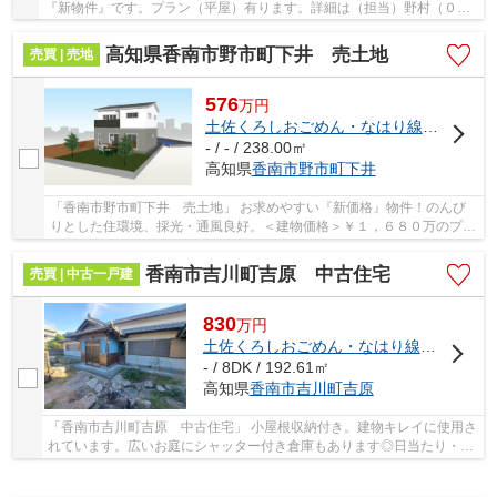
『新物件』です。プラン（平屋）有ります。詳細は（担当）野村（０９
０－９７７０－７６００）迄、お気軽にお問い合...
高知県香南市野市町下井 売土地
売買 | 売地
576
万
円
土佐くろしおごめん・なはり線
「
のいち
」
- / - / 238.00㎡
高知県
香南市
野市町下井
「香南市野市町下井 売土地」 お求めやすい『新価格』物件！のんび
りとした住環境、採光・通風良好。＜建物価格＞￥１，６８０万のプラ
ン有ります。
香南市吉川町吉原 中古住宅
売買 | 中古一戸建
830
万
円
土佐くろしおごめん・なはり線
「
よしか
- / 8DK / 192.61㎡
高知県
香南市
吉川町吉原
「香南市吉川町吉原 中古住宅」 小屋根収納付き。建物キレイに使用さ
れています。広いお庭にシャッター付き倉庫もあります◎日当たり・風
通し良好・静かな立地♪