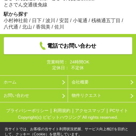
とさでん交通後免線
駅から探す
小村神社前
/
日下
/
波川
/
安芸
/
小篭通
/
桟橋通五丁目
/
八代通
/
北山
/
香我美
/
佐川
電話でお問い合わせ
営業時間：
24時間OK
定休日：
不定休
ホーム
会社概要
お問い合わせ
物件リクエスト
プライバシーポリシー
利用規約
アクセスマップ
PCサイト
Copyright(c) ビビットハウジング All rights reserved.
当サイトでは、お客様の当サイト利用状況把握、サービス向上検討を目的と
して、クッキー（Cookie）を使用しています。