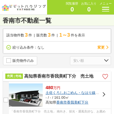
閲覧履歴
お気に入り
メニュー
0
0
香南市不動産一覧
3
3
1～3
該当物件数
件
販売数
件
件を表示
変更
絞り込み条件：
なし
販売物件のみ
高知県香南市香我美町下分 売土地
売買 | 売地
480
万
円
土佐くろしおごめん・なはり線
「
香我美
」
- / - / 161.00㎡
高知県
香南市
香我美町下分
「香南市香我美町下分 売土地」 南向き、採光・通風良好な、お薦め