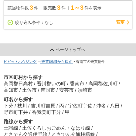
3
3
1～3
該当物件数
件
販売数
件
件を表示
変更
絞り込み条件：
なし
ページトップへ
ビビットハウジング
>
(売買)地域から探す
>
香南市の売買物件
市区町村から探す
高岡郡日高村
/
吾川郡いの町
/
香南市
/
高岡郡佐川町
/
高知市
/
土佐市
/
南国市
/
安芸市
/
須崎市
町名から探す
下分
/
枝川
/
吉川町吉原
/
丙
/
宇佐町宇佐
/
沖名
/
八田
/
野市町下井
/
香我美町下分
/
甲
路線から探す
土讃線
/
土佐くろしおごめん・なはり線
/
とさでん交通伊野線
/
とさでん交通桟橋線
/