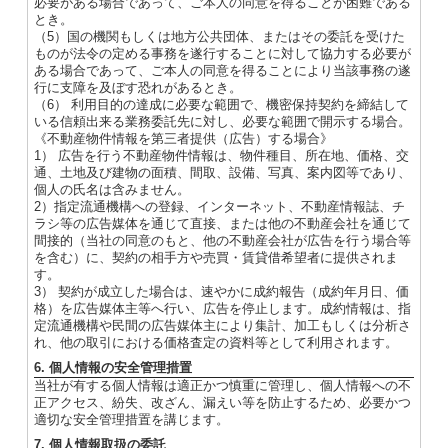
必要がある場合であって、ご本人の同意を得ることが困難である
とき。
（5）国の機関もしくは地方公共団体、またはその委託を受けた
ものが法令の定める事務を遂行することに対して協力する必要が
ある場合であって、ご本人の同意を得ることにより当該事務の遂
行に支障を及ぼす恐れがあるとき。
（6） 利用目的の達成に必要な範囲で、機密保持契約を締結して
いる信頼出来る業務委託先に対し、必要な範囲で開示する場合。
《不動産物件情報を第三者提供（広告）する場合》
1） 広告を行う不動産物件情報は、物件種目、所在地、価格、交
通、土地及び建物の面積、間取、設備、写真、案内図等であり、
個人の氏名は含みません。
2）指定流通機構への登録、インターネット、不動産情報誌、チ
ラシ等の広告媒体を通じて直接、または他の不動産会社を通じて
間接的（当社の同意のもと、他の不動産会社が広告を行う場合等
を含む）に、契約の相手方や売買・賃貸借希望者に提供されま
す。
3） 契約が成立した場合は、速やかに成約報告（成約年月日、価
格）を広告媒体主等へ行い、広告を停止します。成約情報は、指
定流通機構や民間の広告媒体主により集計、加工もしくは分析さ
れ、他の取引における価格査定の資料等として利用されます。
6. 個人情報の安全管理措置
当社が有する個人情報は適正かつ慎重に管理し、個人情報への不
正アクセス、紛失、改ざん、漏えい等を防止するため、必要かつ
適切な安全管理措置を講じます。
7. 個人情報取扱の委託