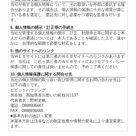
当社が有する個人情報について、その取扱いを外部に委託する場
合があります。その場合は、個人情報の保護に十分な措置が講じ
ている者を選定し、委託先に対し必要かつ適切な監督を行いま
す。
8. 個人情報の開示・訂正等の手続き
当社が管理する個人情報の開示、訂正、利用停止等に関するご本
人からの要請については、本人であることを確認した上で、速や
かに、合理的な範囲で必要な対応をします。
9. 他のサイトへのリンク
当ＷＥＢサイトには第三者のＷＥＢサイトへのリンクがあります
が、当社は、これら第三者のＷＥＢサイトにおけるプライバシー
保護に関しての責任は負いませんので、予めご了承ください。
10. 個人情報保護に関する問合せ先
当社の個人情報の取り扱い及び管理に関するお問い合わせ先は、
以下の通りです。
ビビットハウジング
所在地：高知県吾川郡いの町枝川1137
代表者名：野村史帆
電話：0888936667
FAX：0888936668
■基本方針の改訂・変更
本基本方針は法令などの制定改廃や情勢の変化により適宜変更し
ます。