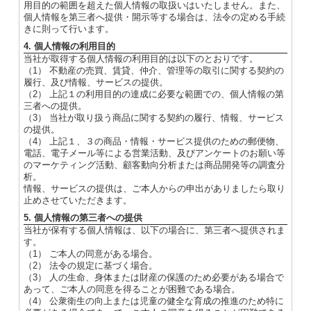
用目的の範囲を超えた個人情報の取扱いはいたしません。また、
個人情報を第三者へ提供・開示等する場合は、法令の定める手続
きに則って行います。
4. 個人情報の利用目的
当社が取得する個人情報の利用目的は以下のとおりです。
（1） 不動産の売買、賃貸、仲介、管理等の取引に関する契約の
履行、及び情報、サービスの提供。
（2） 上記１の利用目的の達成に必要な範囲での、個人情報の第
三者への提供。
（3） 当社が取り扱う商品に関する契約の履行、情報、サービス
の提供。
（4） 上記１、３の商品・情報・サービス提供のための郵便物、
電話、電子メール等による営業活動、及びアンケートのお願い等
のマーケティング活動、顧客動向分析または商品開発等の調査分
析。
情報、サービスの提供は、ご本人からの申出がありましたら取り
止めさせていただきます。
5. 個人情報の第三者への提供
当社が保有する個人情報は、以下の場合に、第三者へ提供されま
す。
（1） ご本人の同意がある場合。
（2） 法令の規定に基づく場合。
（3） 人の生命、身体または財産の保護のため必要がある場合で
あって、ご本人の同意を得ることが困難である場合。
（4） 公衆衛生の向上または児童の健全な育成の推進のため特に