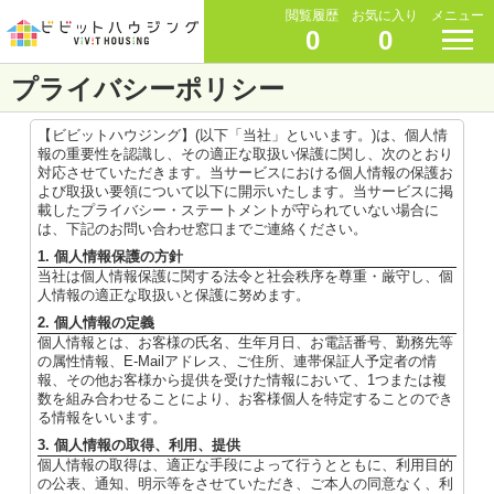
閲覧履歴
お気に入り
メニュー
0
0
プライバシーポリシー
【ビビットハウジング】(以下「当社」といいます。)は、個人情
報の重要性を認識し、その適正な取扱い保護に関し、次のとおり
対応させていただきます。当サービスにおける個人情報の保護お
よび取扱い要領について以下に開示いたします。当サービスに掲
載したプライバシー・ステートメントが守られていない場合に
は、下記のお問い合わせ窓口までご連絡ください。
1. 個人情報保護の方針
当社は個人情報保護に関する法令と社会秩序を尊重・厳守し、個
人情報の適正な取扱いと保護に努めます。
2. 個人情報の定義
個人情報とは、お客様の氏名、生年月日、お電話番号、勤務先等
の属性情報、E-Mailアドレス、ご住所、連帯保証人予定者の情
報、その他お客様から提供を受けた情報において、1つまたは複
数を組み合わせることにより、お客様個人を特定することのでき
る情報をいいます。
3. 個人情報の取得、利用、提供
個人情報の取得は、適正な手段によって行うとともに、利用目的
の公表、通知、明示等をさせていただき、ご本人の同意なく、利