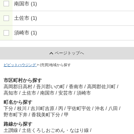
南国市
(1)
土佐市
(1)
須崎市
(1)
ページトップへ
ビビットハウジング
>
(売買)地域から探す
市区町村から探す
高岡郡日高村
/
吾川郡いの町
/
香南市
/
高岡郡佐川町
/
高知市
/
土佐市
/
南国市
/
安芸市
/
須崎市
町名から探す
下分
/
枝川
/
吉川町吉原
/
丙
/
宇佐町宇佐
/
沖名
/
八田
/
野市町下井
/
香我美町下分
/
甲
路線から探す
土讃線
/
土佐くろしおごめん・なはり線
/