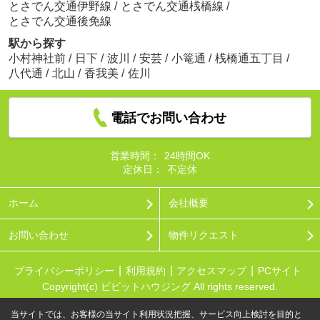
とさでん交通伊野線
/
とさでん交通桟橋線
/
とさでん交通後免線
駅から探す
小村神社前
/
日下
/
波川
/
安芸
/
小篭通
/
桟橋通五丁目
/
八代通
/
北山
/
香我美
/
佐川
電話でお問い合わせ
営業時間：
24時間OK
定休日：
不定休
ホーム
会社概要
お問い合わせ
物件リクエスト
プライバシーポリシー
利用規約
アクセスマップ
PCサイト
Copyright(c) ビビットハウジング All rights reserved.
当サイトでは、お客様の当サイト利用状況把握、サービス向上検討を目的と