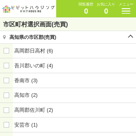
閲覧履歴
お気に入り
メニュー
0
0
市区町村選択画面(売買)
高知県の市区郡(売買)
高岡郡日高村
(6)
吾川郡いの町
(4)
香南市
(3)
高知市
(2)
高岡郡佐川町
(2)
安芸市
(1)