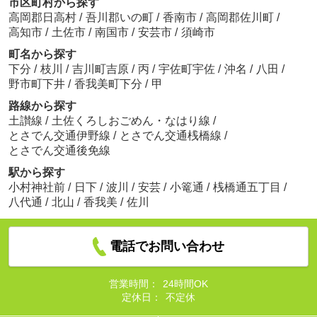
市区町村から探す
高岡郡日高村
/
吾川郡いの町
/
香南市
/
高岡郡佐川町
/
高知市
/
土佐市
/
南国市
/
安芸市
/
須崎市
町名から探す
下分
/
枝川
/
吉川町吉原
/
丙
/
宇佐町宇佐
/
沖名
/
八田
/
野市町下井
/
香我美町下分
/
甲
路線から探す
土讃線
/
土佐くろしおごめん・なはり線
/
とさでん交通伊野線
/
とさでん交通桟橋線
/
とさでん交通後免線
駅から探す
小村神社前
/
日下
/
波川
/
安芸
/
小篭通
/
桟橋通五丁目
/
八代通
/
北山
/
香我美
/
佐川
電話でお問い合わせ
営業時間：
24時間OK
定休日：
不定休