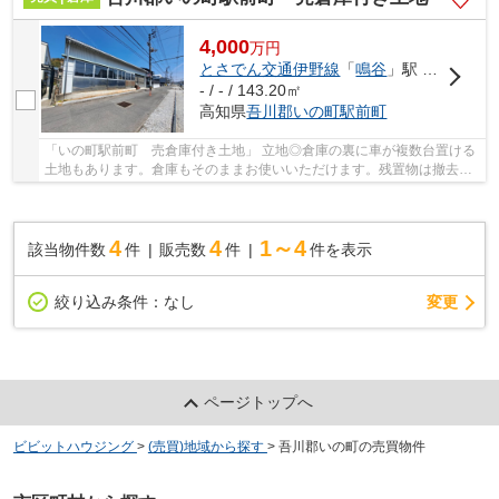
4,000
万
円
とさでん交通伊野線
「
鳴谷
」駅 徒歩1分
- / - / 143.20㎡
高知県
吾川郡いの町
駅前町
「いの町駅前町 売倉庫付き土地」 立地◎倉庫の裏に車が複数台置ける
土地もあります。倉庫もそのままお使いいただけます。残置物は撤去し
て引渡します。私有地のため、内覧の際は必ず...
4
4
1～4
該当物件数
件
販売数
件
件を表示
変更
絞り込み条件：
なし
ページトップへ
ビビットハウジング
>
(売買)地域から探す
>
吾川郡いの町の売買物件