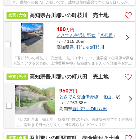
き。敷地への侵入口が狭いです。建物は修繕必要ですが造りはしっかり
しています。家庭菜園できるスペースも有り◎内...
高知県吾川郡いの町枝川 売土地
売買 | 売地
480
万
円
とさでん交通伊野線
「
八代通
」駅 徒歩4分
- / - / 115.00㎡
高知県
吾川郡いの町
枝川
「吾川郡いの町枝川 売土地」 枝川（小）すぐ、通学楽々◎電停や高速
も近くアクセス良好。土地費用を抑え新築建てませんか？詳細等お気軽
にお問い合わせください♪
高知県吾川郡いの町八田 売土地
売買 | 売地
950
万
円
とさでん交通伊野線
「
北山
」駅 徒歩70分
- / - / 763.68㎡
高知県
吾川郡いの町
八田
「いの町八田 売土地」 線引前宅地のため、再建築可能です！更地渡
し。南向きで日当たり良く、田舎暮らしにピッタリ◎
吾川郡いの町駅前町 売倉庫付き土地
売買 | 倉庫