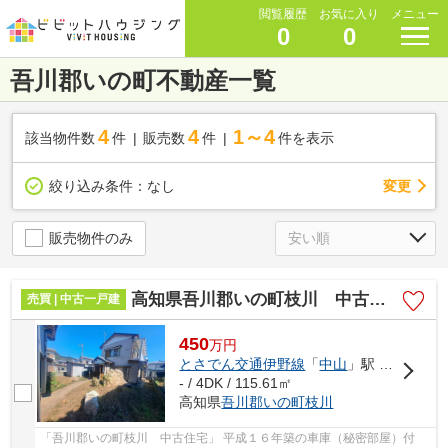
閲覧履歴
お気に入り
メニュー
0
0
吾川郡いの町不動産一覧
4
4
1～4
該当物件数
件
販売数
件
件を表示
変更
絞り込み条件：
なし
販売物件のみ
高知県吾川郡いの町枝川 中古住宅
売買 | 中古一戸建
450
万
円
とさでん交通伊野線
「
中山
」駅 徒歩4分
- / 4DK / 115.61㎡
高知県
吾川郡いの町
枝川
「吾川郡いの町枝川 中古住宅」 平成１６年築の車庫（秘密部屋）付