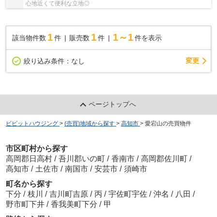
心地近くて便利な立地◎
1
1
1～1
該当物件数
件
販売数
件
件を表示
変更
絞り込み条件：
なし
ページトップへ
ビビットハウジング
>
(売買)地域から探す
>
高知市
>
愛宕山の売買物件
市区町村から探す
高岡郡日高村
/
吾川郡いの町
/
香南市
/
高岡郡佐川町
/
高知市
/
土佐市
/
南国市
/
安芸市
/
須崎市
町名から探す
下分
/
枝川
/
吉川町吉原
/
丙
/
宇佐町宇佐
/
沖名
/
八田
/
野市町下井
/
香我美町下分
/
甲