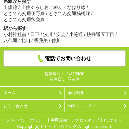
路線から探す
土讃線
/
土佐くろしおごめん・なはり線
/
とさでん交通伊野線
/
とさでん交通桟橋線
/
とさでん交通後免線
駅から探す
小村神社前
/
日下
/
波川
/
安芸
/
小篭通
/
桟橋通五丁目
/
八代通
/
北山
/
香我美
/
佐川
電話でお問い合わせ
営業時間：
24時間OK
定休日：
不定休
ホーム
会社概要
お問い合わせ
物件リクエスト
プライバシーポリシー
利用規約
アクセスマップ
PCサイト
Copyright(c) ビビットハウジング All rights reserved.