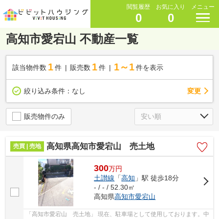
閲覧履歴
お気に入り
メニュー
0
0
高知市愛宕山 不動産一覧
1
1
1～1
該当物件数
件
販売数
件
件を表示
変更
絞り込み条件：
なし
販売物件のみ
高知県高知市愛宕山 売土地
売買 | 売地
300
万
円
土讃線
「
高知
」駅 徒歩18分
- / - / 52.30㎡
高知県
高知市
愛宕山
「高知市愛宕山 売土地」 現在、駐車場として使用しております。中