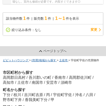
場なし。室内も修繕が必要です。内覧すぐできます◎
1
1
1～1
該当物件数
件
販売数
件
件を表示
変更
絞り込み条件：
なし
ページトップへ
ビビットハウジング
>
(売買)地域から探す
>
土佐市
>
宇佐町宇佐の売買物件
市区町村から探す
高岡郡日高村
/
吾川郡いの町
/
香南市
/
高岡郡佐川町
/
高知市
/
土佐市
/
南国市
/
安芸市
/
須崎市
町名から探す
下分
/
枝川
/
吉川町吉原
/
丙
/
宇佐町宇佐
/
沖名
/
八田
/
野市町下井
/
香我美町下分
/
甲