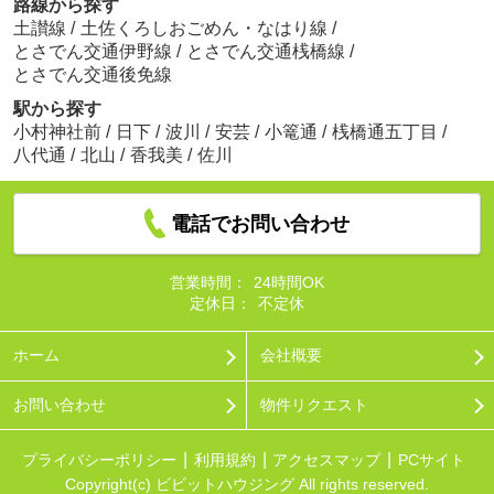
路線から探す
土讃線
/
土佐くろしおごめん・なはり線
/
とさでん交通伊野線
/
とさでん交通桟橋線
/
とさでん交通後免線
駅から探す
小村神社前
/
日下
/
波川
/
安芸
/
小篭通
/
桟橋通五丁目
/
八代通
/
北山
/
香我美
/
佐川
電話でお問い合わせ
営業時間：
24時間OK
定休日：
不定休
ホーム
会社概要
お問い合わせ
物件リクエスト
プライバシーポリシー
利用規約
アクセスマップ
PCサイト
Copyright(c) ビビットハウジング All rights reserved.