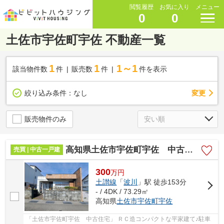
閲覧履歴
お気に入り
メニュー
0
0
土佐市宇佐町宇佐 不動産一覧
1
1
1～1
該当物件数
件
販売数
件
件を表示
変更
絞り込み条件：
なし
販売物件のみ
高知県土佐市宇佐町宇佐 中古住宅
売買 | 中古一戸建
300
万
円
土讃線
「
波川
」駅 徒歩153分
- / 4DK / 73.29㎡
高知県
土佐市
宇佐町宇佐
「土佐市宇佐町宇佐 中古住宅」 ＲＣ造コンパクトな平家建て♪駐車