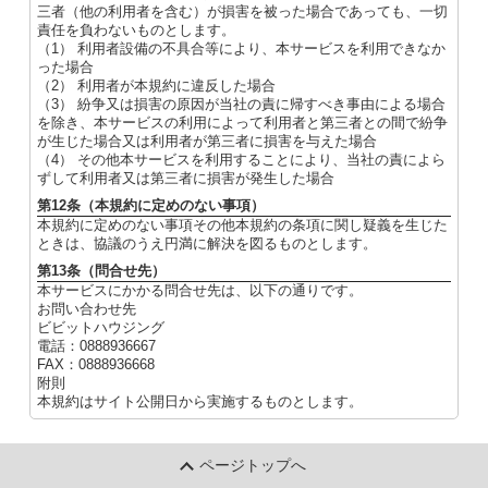
三者（他の利用者を含む）が損害を被った場合であっても、一切
責任を負わないものとします。
（1） 利用者設備の不具合等により、本サービスを利用できなか
った場合
（2） 利用者が本規約に違反した場合
（3） 紛争又は損害の原因が当社の責に帰すべき事由による場合
を除き、本サービスの利用によって利用者と第三者との間で紛争
が生じた場合又は利用者が第三者に損害を与えた場合
（4） その他本サービスを利用することにより、当社の責によら
ずして利用者又は第三者に損害が発生した場合
第12条（本規約に定めのない事項）
本規約に定めのない事項その他本規約の条項に関し疑義を生じた
ときは、協議のうえ円満に解決を図るものとします。
第13条（問合せ先）
本サービスにかかる問合せ先は、以下の通りです。
お問い合わせ先
ビビットハウジング
電話：0888936667
FAX：0888936668
附則
本規約はサイト公開日から実施するものとします。
ページトップへ