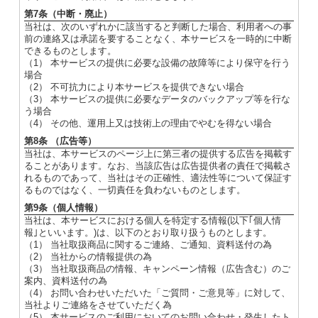
第7条（中断・廃止）
当社は、次のいずれかに該当すると判断した場合、利用者への事
前の連絡又は承諾を要することなく、本サービスを一時的に中断
できるものとします。
（1） 本サービスの提供に必要な設備の故障等により保守を行う
場合
（2） 不可抗力により本サービスを提供できない場合
（3） 本サービスの提供に必要なデータのバックアップ等を行な
う場合
（4） その他、運用上又は技術上の理由でやむを得ない場合
第8条 （広告等）
当社は、本サービスのページ上に第三者の提供する広告を掲載す
ることがあります。なお、当該広告は広告提供者の責任で掲載さ
れるものであって、当社はその正確性、適法性等について保証す
るものではなく、一切責任を負わないものとします。
第9条（個人情報）
当社は、本サービスにおける個人を特定する情報(以下｢個人情
報｣といいます。)は、以下のとおり取り扱うものとします。
（1） 当社取扱商品に関するご連絡、ご通知、資料送付の為
（2） 当社からの情報提供の為
（3） 当社取扱商品の情報、キャンペーン情報（広告含む）のご
案内、資料送付の為
（4） お問い合わせいただいた「ご質問・ご意見等」に対して、
当社よりご連絡をさせていただく為
（5） 本サービスのご利用においてのお問い合わせ・発生したト