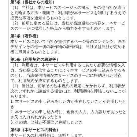
第3条（当社からの通知）
（1） 当社は、本サービスのページへの掲示、その他当社が適当
と判断する方法・範囲で、利用者が本サービスを利用するうえで
必要な事項を通知するものとします。
（2） 前項に定める通知は、当社が当該通知の内容を、本サービ
スのページに掲示した時点から効力を有するものとします。
第4条（著作権）
本サービスにおいて当社が提供するページ等のコンテンツ、画面
デザインその他一切の著作物の著作権は、当社又は当社が定める
者に帰属するものとします。
第5条（利用契約の締結等）
（1） 利用者は、本サービスを利用するにあたり必要な情報を入
力、当社宛に発信することにより本サービスの申し込みをするも
のとし、当該発信情報が本サービスのサーバに格納された時点
で、利用契約が成立するものとします。
（2） 当社は、前項その他本規約の規定にかかわらず、利用者が
次のいずれかに該当する場合には、利用契約を締結しないことが
あります。
1. 本サービスの申し込みをした方が実在しないことが判明したと
き
2. 本サービスの申し込み時に、虚偽の入力、入力誤りがあったと
き又は入力もれがあったとき
3. その他、当社が不適当と判断したとき
第6条（本サービスの料金）
本サービスの利用料金は、無料とします。