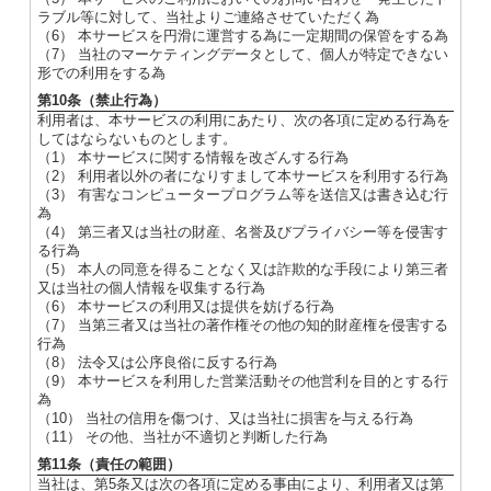
ラブル等に対して、当社よりご連絡させていただく為
（6） 本サービスを円滑に運営する為に一定期間の保管をする為
（7） 当社のマーケティングデータとして、個人が特定できない
形での利用をする為
第10条（禁止行為）
利用者は、本サービスの利用にあたり、次の各項に定める行為を
してはならないものとします。
（1） 本サービスに関する情報を改ざんする行為
（2） 利用者以外の者になりすまして本サービスを利用する行為
（3） 有害なコンピュータープログラム等を送信又は書き込む行
為
（4） 第三者又は当社の財産、名誉及びプライバシー等を侵害す
る行為
（5） 本人の同意を得ることなく又は詐欺的な手段により第三者
又は当社の個人情報を収集する行為
（6） 本サービスの利用又は提供を妨げる行為
（7） 当第三者又は当社の著作権その他の知的財産権を侵害する
行為
（8） 法令又は公序良俗に反する行為
（9） 本サービスを利用した営業活動その他営利を目的とする行
為
（10） 当社の信用を傷つけ、又は当社に損害を与える行為
（11） その他、当社が不適切と判断した行為
第11条（責任の範囲）
当社は、第5条又は次の各項に定める事由により、利用者又は第