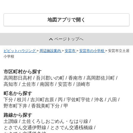
地図アプリで開く
ページトップへ
ビビットハウジング
>
周辺施設案内
>
安芸市
>
安芸市の小学校
>
安芸市立土居
小学校
市区町村から探す
高岡郡日高村
/
吾川郡いの町
/
香南市
/
高岡郡佐川町
/
高知市
/
土佐市
/
南国市
/
安芸市
/
須崎市
町名から探す
下分
/
枝川
/
吉川町吉原
/
丙
/
宇佐町宇佐
/
沖名
/
八田
/
野市町下井
/
香我美町下分
/
甲
路線から探す
土讃線
/
土佐くろしおごめん・なはり線
/
とさでん交通伊野線
/
とさでん交通桟橋線
/