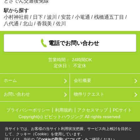
とさでん交通後免線
駅から探す
小村神社前
/
日下
/
波川
/
安芸
/
小篭通
/
桟橋通五丁目
/
八代通
/
北山
/
香我美
/
佐川
電話でお問い合わせ
営業時間：
24時間OK
定休日：
不定休
ホーム
会社概要
お問い合わせ
物件リクエスト
プライバシーポリシー
利用規約
アクセスマップ
PCサイト
Copyright(c) ビビットハウジング All rights reserved.
当サイトでは、お客様の当サイト利用状況把握、サービス向上検討を目的と
して、クッキー（Cookie）を使用しています。
詳しくは、当社の
「Cookieの取扱いについて」
をご確認ください。