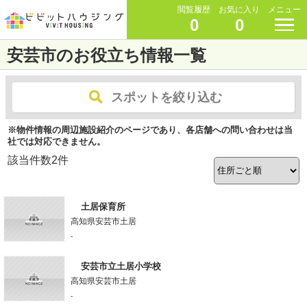
閲覧履歴
お気に入り
メニュー
0
0
安芸市のお役立ち情報一覧
スポットを絞り込む
※物件情報の周辺施設紹介のページであり、各店舗への問い合わせは当
社では対応できません。
該当件数
2
件
土居保育所
高知県安芸市土居
-
安芸市立土居小学校
高知県安芸市土居
-