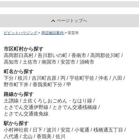
ページトップへ
ビビットハウジング
>
周辺施設案内
>
安芸市
市区町村から探す
高岡郡日高村
/
吾川郡いの町
/
香南市
/
高岡郡佐川町
/
高知市
/
土佐市
/
南国市
/
安芸市
/
須崎市
町名から探す
下分
/
枝川
/
吉川町吉原
/
丙
/
宇佐町宇佐
/
沖名
/
八田
/
野市町下井
/
香我美町下分
/
甲
路線から探す
土讃線
/
土佐くろしおごめん・なはり線
/
とさでん交通伊野線
/
とさでん交通桟橋線
/
とさでん交通後免線
駅から探す
小村神社前
/
日下
/
波川
/
安芸
/
小篭通
/
桟橋通五丁目
/
八代通
/
北山
/
香我美
/
佐川