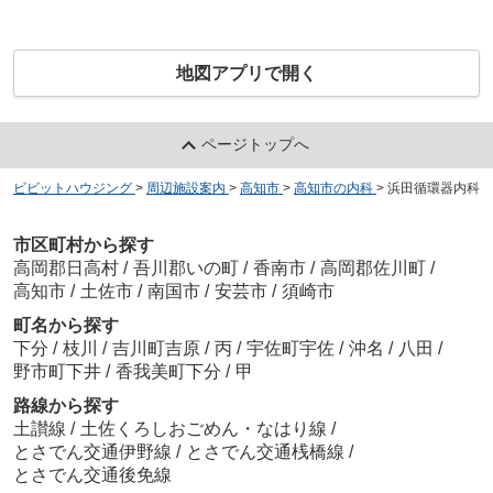
地図アプリで開く
ページトップへ
ビビットハウジング
>
周辺施設案内
>
高知市
>
高知市の内科
>
浜田循環器内科
市区町村から探す
高岡郡日高村
/
吾川郡いの町
/
香南市
/
高岡郡佐川町
/
高知市
/
土佐市
/
南国市
/
安芸市
/
須崎市
町名から探す
下分
/
枝川
/
吉川町吉原
/
丙
/
宇佐町宇佐
/
沖名
/
八田
/
野市町下井
/
香我美町下分
/
甲
路線から探す
土讃線
/
土佐くろしおごめん・なはり線
/
とさでん交通伊野線
/
とさでん交通桟橋線
/
とさでん交通後免線