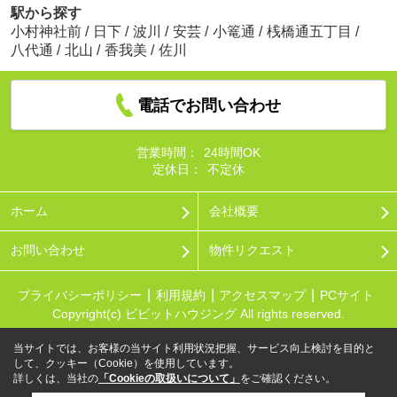
駅から探す
小村神社前
/
日下
/
波川
/
安芸
/
小篭通
/
桟橋通五丁目
/
八代通
/
北山
/
香我美
/
佐川
電話でお問い合わせ
営業時間：
24時間OK
定休日：
不定休
ホーム
会社概要
お問い合わせ
物件リクエスト
プライバシーポリシー
利用規約
アクセスマップ
PCサイト
Copyright(c) ビビットハウジング All rights reserved.
当サイトでは、お客様の当サイト利用状況把握、サービス向上検討を目的と
して、クッキー（Cookie）を使用しています。
詳しくは、当社の
「Cookieの取扱いについて」
をご確認ください。