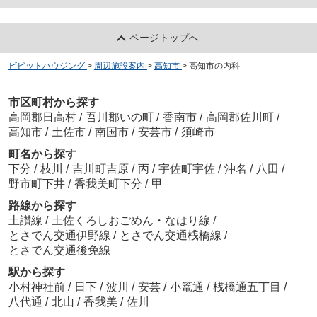
ページトップへ
ビビットハウジング
>
周辺施設案内
>
高知市
>
高知市の内科
市区町村から探す
高岡郡日高村
/
吾川郡いの町
/
香南市
/
高岡郡佐川町
/
高知市
/
土佐市
/
南国市
/
安芸市
/
須崎市
町名から探す
下分
/
枝川
/
吉川町吉原
/
丙
/
宇佐町宇佐
/
沖名
/
八田
/
野市町下井
/
香我美町下分
/
甲
路線から探す
土讃線
/
土佐くろしおごめん・なはり線
/
とさでん交通伊野線
/
とさでん交通桟橋線
/
とさでん交通後免線
駅から探す
小村神社前
/
日下
/
波川
/
安芸
/
小篭通
/
桟橋通五丁目
/
八代通
/
北山
/
香我美
/
佐川