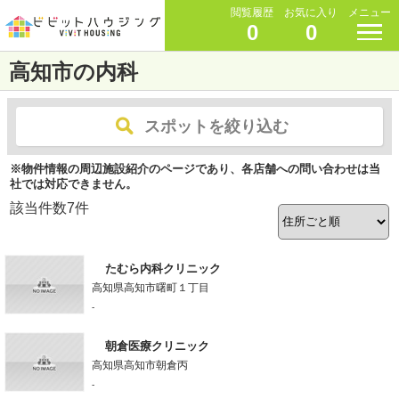
閲覧履歴
お気に入り
メニュー
0
0
高知市の内科
スポットを絞り込む
※物件情報の周辺施設紹介のページであり、各店舗への問い合わせは当
社では対応できません。
該当件数
7
件
たむら内科クリニック
高知県高知市曙町１丁目
-
朝倉医療クリニック
高知県高知市朝倉丙
-