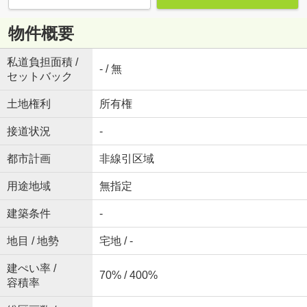
物件概要
私道負担面積 /
- / 無
セットバック
土地権利
所有権
接道状況
-
都市計画
非線引区域
用途地域
無指定
建築条件
-
地目 / 地勢
宅地 / -
建ぺい率 /
70% / 400%
容積率