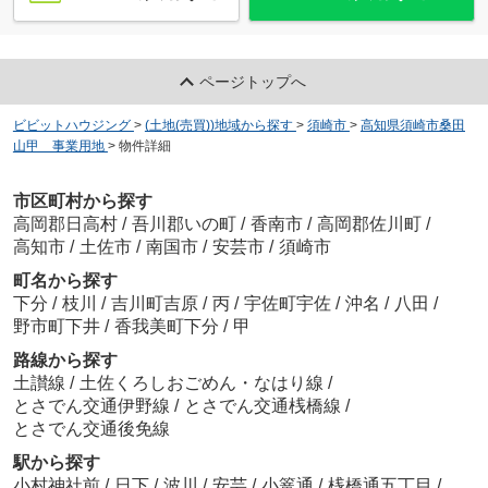
ページトップへ
ビビットハウジング
>
(土地(売買))地域から探す
>
須崎市
>
高知県須崎市桑田
山甲 事業用地
>
物件詳細
市区町村から探す
高岡郡日高村
/
吾川郡いの町
/
香南市
/
高岡郡佐川町
/
高知市
/
土佐市
/
南国市
/
安芸市
/
須崎市
町名から探す
下分
/
枝川
/
吉川町吉原
/
丙
/
宇佐町宇佐
/
沖名
/
八田
/
野市町下井
/
香我美町下分
/
甲
路線から探す
土讃線
/
土佐くろしおごめん・なはり線
/
とさでん交通伊野線
/
とさでん交通桟橋線
/
とさでん交通後免線
駅から探す
小村神社前
/
日下
/
波川
/
安芸
/
小篭通
/
桟橋通五丁目
/