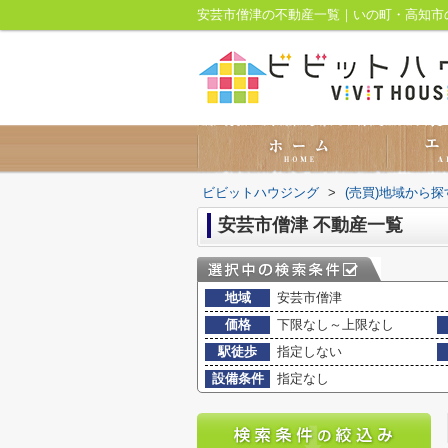
安芸市僧津の不動産一覧｜いの町・高知市
ビビットハウジング
>
(売買)地域から探
安芸市僧津 不動産一覧
地域
安芸市僧津
価格
下限なし～上限なし
駅徒歩
指定しない
設備条件
指定なし