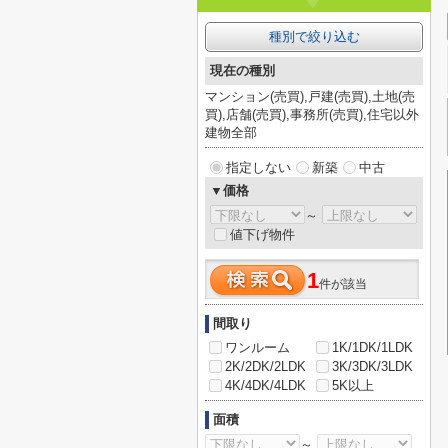
種別で絞り込む
現在の種別
マンション(売買),戸建(売買),土地(売
買),店舗(売買),事務所(売買),住宅以外
建物全部
指定しない
新築
中古
▼価格
～
値下げ物件
1
件が該当
間取り
ワンルーム
1K/1DK/1LDK
2K/2DK/2LDK
3K/3DK/3LDK
4K/4DK/4LDK
5K以上
面積
～