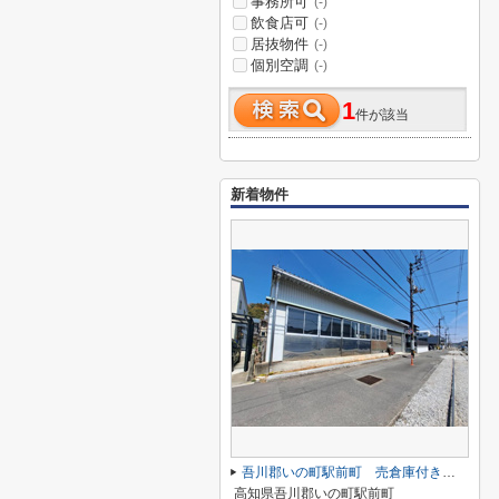
事務所可
(-)
飲食店可
(-)
居抜物件
(-)
個別空調
(-)
1
件が該当
新着物件
吾川郡いの町駅前町 売倉庫付き土地
高知県吾川郡いの町駅前町