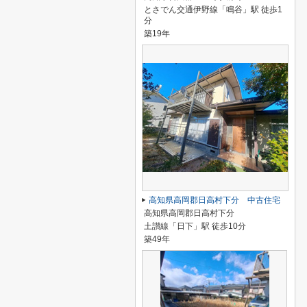
とさでん交通伊野線「鳴谷」駅 徒歩1
分
築19年
高知県高岡郡日高村下分 中古住宅
高知県高岡郡日高村下分
土讃線「日下」駅 徒歩10分
築49年