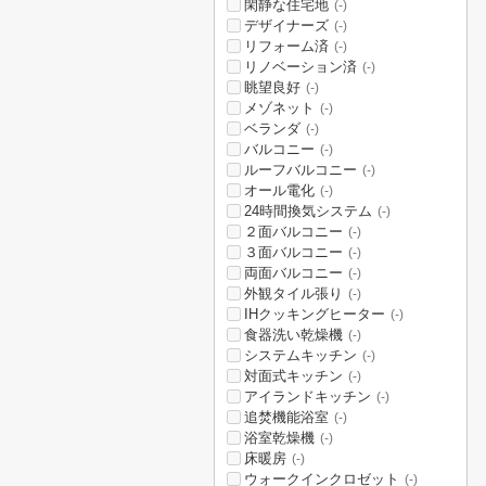
閑静な住宅地
(-)
デザイナーズ
(-)
リフォーム済
(-)
リノベーション済
(-)
眺望良好
(-)
メゾネット
(-)
ベランダ
(-)
バルコニー
(-)
ルーフバルコニー
(-)
オール電化
(-)
24時間換気システム
(-)
２面バルコニー
(-)
３面バルコニー
(-)
両面バルコニー
(-)
外観タイル張り
(-)
IHクッキングヒーター
(-)
食器洗い乾燥機
(-)
システムキッチン
(-)
対面式キッチン
(-)
アイランドキッチン
(-)
追焚機能浴室
(-)
浴室乾燥機
(-)
床暖房
(-)
ウォークインクロゼット
(-)