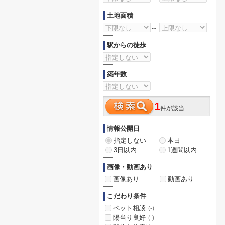
土地面積
～
駅からの徒歩
築年数
1
件が該当
情報公開日
指定しない
本日
3日以内
1週間以内
画像・動画あり
画像あり
動画あり
こだわり条件
ペット相談
(-)
陽当り良好
(-)