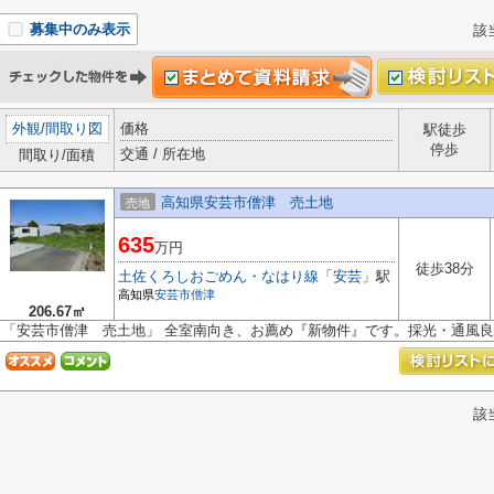
募集中のみ表示
該
外観
/
間取り図
価格
駅徒歩
停歩
交通 / 所在地
間取り/面積
高知県安芸市僧津 売土地
売地
635
万円
徒歩38分
土佐くろしおごめん・なはり線
「
安芸
」駅
高知県
安芸市
僧津
206.67㎡
「安芸市僧津 売土地」 全室南向き、お薦め『新物件』です。採光・通風
該