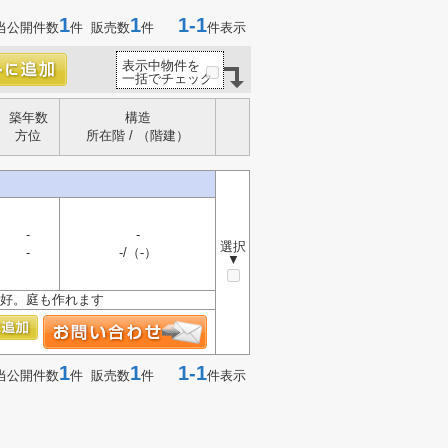
1
1
1-1
当公開件数
件 販売数
件
件表示
表示中物件を
一括でチェック
築年数
構造
方位
所在階 / （階建）
-
-
選択
-
-/（-）
▼
良好。庭も作れます
1
1
1-1
当公開件数
件 販売数
件
件表示