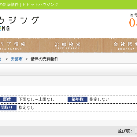
の新築物件｜ビビットハウジング
す
>
安芸市
>
僧津の売買物件
面積
下限なし～上限なし
築年数
指定しない
間取り
指定なし
並び順：