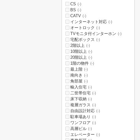
CS
(-)
BS
(-)
CATV
(-)
インターネット対応
(-)
オートロック
(-)
TVモニタ付インターホン
(-)
宅配ボックス
(-)
2階以上
(-)
10階以上
(-)
20階以上
(-)
1階の物件
(-)
最上階
(-)
南向き
(-)
角部屋
(-)
輸入住宅
(-)
二世帯住宅
(-)
床下収納
(-)
複層ガラス
(-)
自由設計対応
(-)
駐車場あり
(-)
ワンフロア
(-)
高層ビル
(-)
エレベーター
(-)