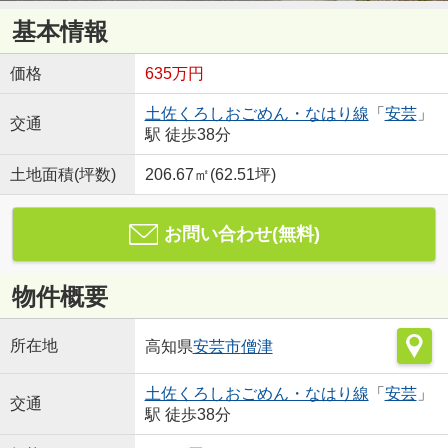
基本情報
価格
635万円
土佐くろしおごめん・なはり線
「
安芸
」
交通
駅 徒歩38分
土地面積(坪数)
206.67㎡(62.51坪)
お問い合わせ(無料)
物件概要
所在地
高知県
安芸市
僧津
土佐くろしおごめん・なはり線
「
安芸
」
交通
駅 徒歩38分