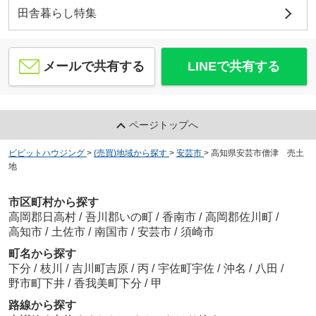
田舎暮らし特集
メールで共有する
LINEで共有する
ページトップへ
ビビットハウジング
>
(売買)地域から探す
>
安芸市
>
高知県安芸市僧津 売土
地
市区町村から探す
高岡郡日高村
/
吾川郡いの町
/
香南市
/
高岡郡佐川町
/
高知市
/
土佐市
/
南国市
/
安芸市
/
須崎市
町名から探す
下分
/
枝川
/
吉川町吉原
/
丙
/
宇佐町宇佐
/
沖名
/
八田
/
野市町下井
/
香我美町下分
/
甲
路線から探す