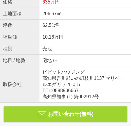
価格
635万円
土地面積
206.67㎡
坪数
62.51坪
坪単価
10.16万円
種別
売地
地目 / 地勢
宅地 / -
ビビットハウジング
高知県吾川郡いの町枝川1137 マリベー
取扱会社
ルエダガワ １０５
TEL:0888936667
高知県知事 (1) 第002912号
お問い合わせ(無料)