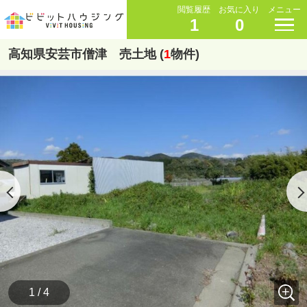
閲覧履歴
お気に入り
メニュー
1
0
高知県安芸市僧津 売土地 (
1
物件)
1 / 4