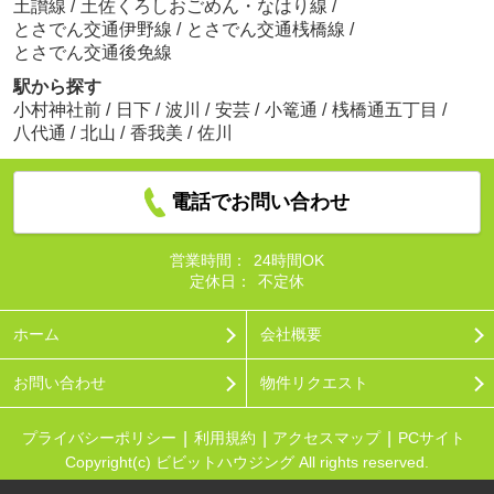
土讃線
/
土佐くろしおごめん・なはり線
/
とさでん交通伊野線
/
とさでん交通桟橋線
/
とさでん交通後免線
駅から探す
小村神社前
/
日下
/
波川
/
安芸
/
小篭通
/
桟橋通五丁目
/
八代通
/
北山
/
香我美
/
佐川
電話でお問い合わせ
営業時間：
24時間OK
定休日：
不定休
ホーム
会社概要
お問い合わせ
物件リクエスト
プライバシーポリシー
利用規約
アクセスマップ
PCサイト
Copyright(c) ビビットハウジング All rights reserved.