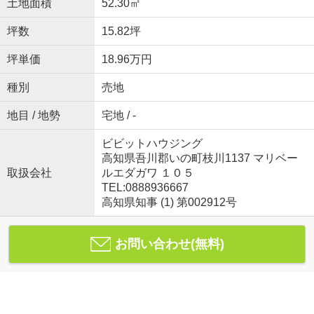
土地面積
52.30㎡
坪数
15.82坪
坪単価
18.96万円
種別
売地
地目 / 地勢
宅地 / -
ビビットハウジング
高知県吾川郡いの町枝川1137 マリベー
取扱会社
ルエダガワ １０５
TEL:0888936667
高知県知事 (1) 第002912号
お問い合わせ(無料)