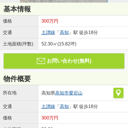
基本情報
価格
300万円
交通
土讃線
「
高知
」駅 徒歩18分
土地面積(坪数)
52.30㎡(15.82坪)
お問い合わせ(無料)
物件概要
所在地
高知県
高知市
愛宕山
交通
土讃線
「
高知
」駅 徒歩18分
価格
300万円