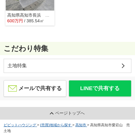
高知県高知市長浜 売土地
600
万
円
/ 385.54㎡
こだわり特集
土地特集
メールで共有する
LINEで共有する
ページトップへ
ビビットハウジング
>
(売買)地域から探す
>
高知市
>
高知県高知市愛宕山 売
土地