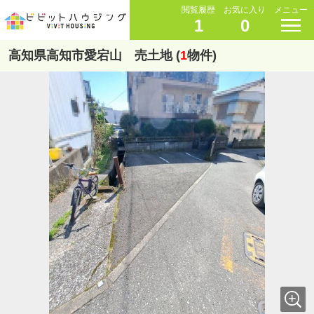
閲覧履歴
お気に入り
メニュー
1
0
高知県高知市愛宕山 売土地 (
1
物件)