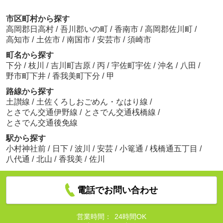
市区町村から探す
高岡郡日高村
/
吾川郡いの町
/
香南市
/
高岡郡佐川町
/
高知市
/
土佐市
/
南国市
/
安芸市
/
須崎市
町名から探す
下分
/
枝川
/
吉川町吉原
/
丙
/
宇佐町宇佐
/
沖名
/
八田
/
野市町下井
/
香我美町下分
/
甲
路線から探す
土讃線
/
土佐くろしおごめん・なはり線
/
とさでん交通伊野線
/
とさでん交通桟橋線
/
とさでん交通後免線
駅から探す
小村神社前
/
日下
/
波川
/
安芸
/
小篭通
/
桟橋通五丁目
/
八代通
/
北山
/
香我美
/
佐川
電話でお問い合わせ
営業時間：
24時間OK