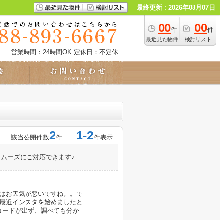
最終更新：2026年08月07日
00
00
件
件
最近見た物件
検討リスト
営業時間：24時間OK
定休日：不定休
2
1-2
該当公開件数
件
件表示
ムーズにご対応できます♪
はお天気が悪いですね。。で
最近インスタを始めましたと
コードが出ず、調べても分か