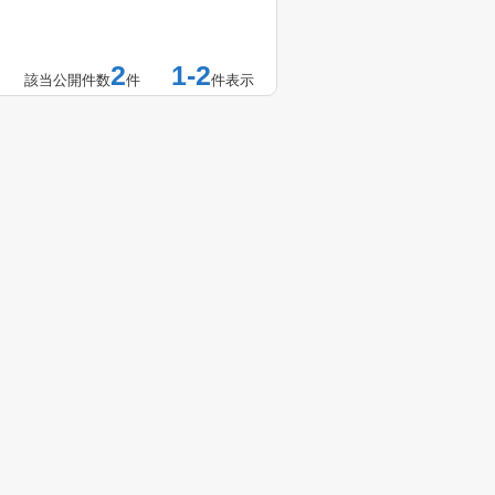
2
1-2
該当公開件数
件
件表示