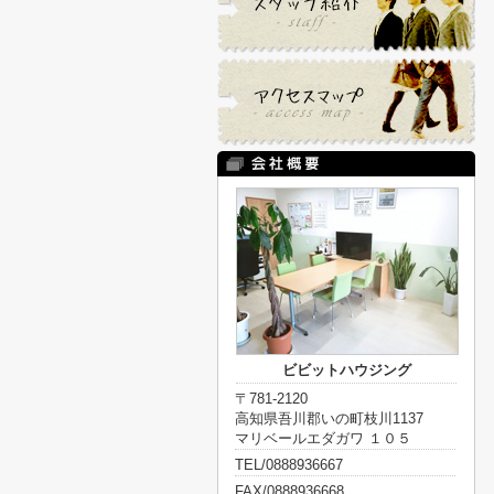
ビビットハウジング
〒781-2120
高知県吾川郡いの町枝川1137
マリベールエダガワ １０５
TEL/0888936667
FAX/0888936668