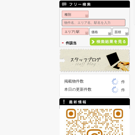
種別
エリア| 駅
価格
面積
-
件該当
掲載物件数
件
本日の更新件数
件