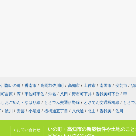
吾川郡いの町
/
香南市
/
高岡郡佐川町
/
高知市
/
土佐市
/
南国市
/
安芸市
/
須
川町吉原
/
丙
/
宇佐町宇佐
/
沖名
/
八田
/
野市町下井
/
香我美町下分
/
甲
ろしおごめん・なはり線
/
とさでん交通伊野線
/
とさでん交通桟橋線
/
とさで
下
/
波川
/
安芸
/
小篭通
/
桟橋通五丁目
/
八代通
/
北山
/
香我美
/
佐川
いの町・高知市の新築物件や土地のこと
お問い合わせ
ビビットハウジングへ