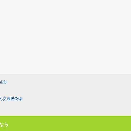
崎市
ん交通後免線
なら