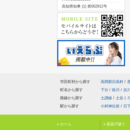
高知県知事 (1) 第002912号
市区町村から探す
高岡郡日高村
/
町名から探す
下分
/
枝川
/
吉
路線から探す
土讃線
/
土佐く
駅から探す
小村神社前
/
日
ホーム
新築戸建て