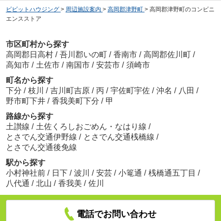
ビビットハウジング
>
周辺施設案内
>
高岡郡津野町
>
高岡郡津野町のコンビニ
エンスストア
市区町村から探す
高岡郡日高村
/
吾川郡いの町
/
香南市
/
高岡郡佐川町
/
高知市
/
土佐市
/
南国市
/
安芸市
/
須崎市
町名から探す
下分
/
枝川
/
吉川町吉原
/
丙
/
宇佐町宇佐
/
沖名
/
八田
/
野市町下井
/
香我美町下分
/
甲
路線から探す
土讃線
/
土佐くろしおごめん・なはり線
/
とさでん交通伊野線
/
とさでん交通桟橋線
/
とさでん交通後免線
駅から探す
小村神社前
/
日下
/
波川
/
安芸
/
小篭通
/
桟橋通五丁目
/
八代通
/
北山
/
香我美
/
佐川
電話でお問い合わせ