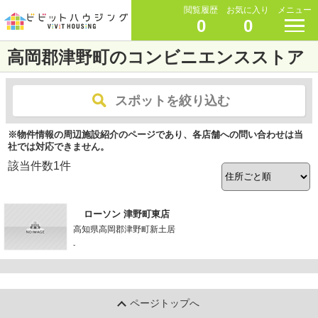
閲覧履歴
お気に入り
メニュー
0
0
高岡郡津野町のコンビニエンスストア
スポットを絞り込む
※物件情報の周辺施設紹介のページであり、各店舗への問い合わせは当
社では対応できません。
該当件数
1
件
ローソン 津野町東店
高知県高岡郡津野町新土居
-
ページトップへ