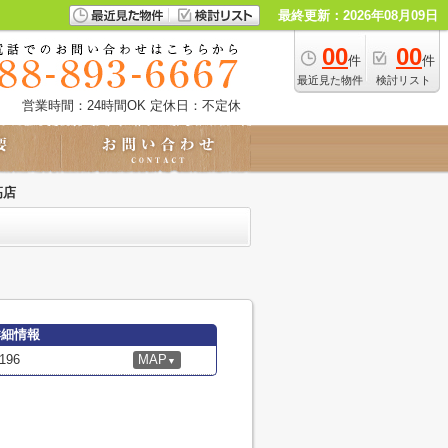
最終更新：2026年08月09日
00
00
件
件
最近見た物件
検討リスト
営業時間：24時間OK
定休日：不定休
高店
詳細情報
96
MAP
▼