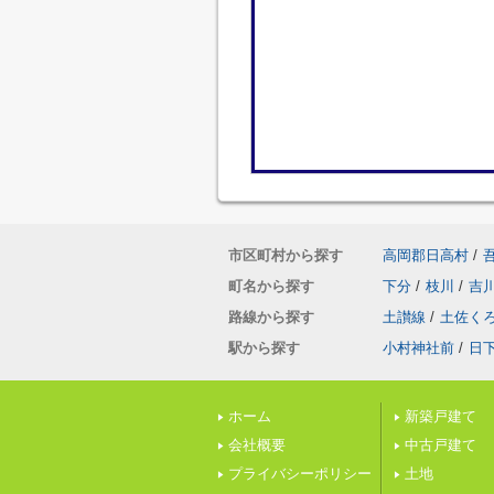
市区町村から探す
高岡郡日高村
/
町名から探す
下分
/
枝川
/
吉
路線から探す
土讃線
/
土佐く
駅から探す
小村神社前
/
日
ホーム
新築戸建て
会社概要
中古戸建て
プライバシーポリシー
土地