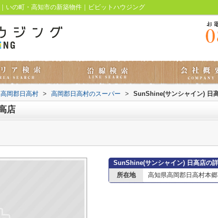
報ページ｜いの町・高知市の新築物件｜ビビットハウジング
高岡郡日高村
>
高岡郡日高村のスーパー
>
SunShine(サンシャイン) 日
日高店
SunShine(サンシャイン) 日高店の
所在地
高知県高岡郡日高村本郷1