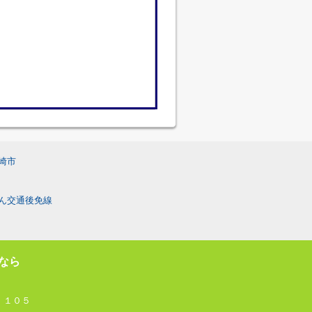
崎市
ん交通後免線
なら
 １０５