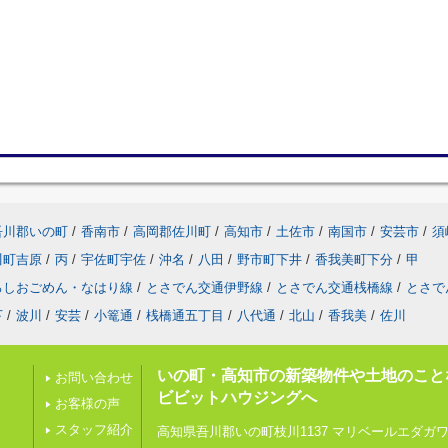
吾川郡いの町
/
香南市
/
高岡郡佐川町
/
高知市
/
土佐市
/
南国市
/
安芸市
/
須
川町吉原
/
丙
/
宇佐町宇佐
/
沖名
/
八田
/
野市町下井
/
香我美町下分
/
甲
ろしおごめん・なはり線
/
とさでん交通伊野線
/
とさでん交通桟橋線
/
とさで
下
/
波川
/
安芸
/
小篭通
/
桟橋通五丁目
/
八代通
/
北山
/
香我美
/
佐川
いの町・高知市の新築物件や土地のこと
お問い合わせ
ビビットハウジングへ
お客様の声
スタッフ紹介
高知県吾川郡いの町枝川1137 マリベールエダガワ