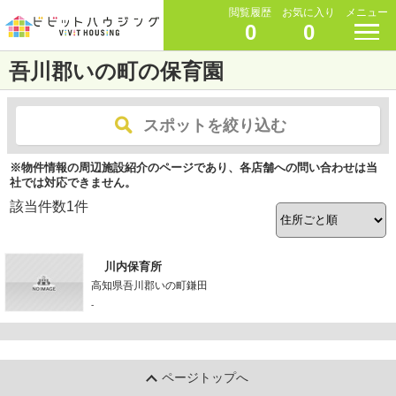
閲覧履歴
お気に入り
メニュー
0
0
吾川郡いの町の保育園
スポットを絞り込む
※物件情報の周辺施設紹介のページであり、各店舗への問い合わせは当
社では対応できません。
該当件数
1
件
川内保育所
高知県吾川郡いの町鎌田
-
ページトップへ