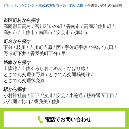
ビビットハウジング
>
周辺施設案内
>
吾川郡いの町
>
吾川郡いの町の保育園
市区町村から探す
高岡郡日高村
/
吾川郡いの町
/
香南市
/
高岡郡佐川町
/
高知市
/
土佐市
/
南国市
/
安芸市
/
須崎市
町名から探す
下分
/
枝川
/
吉川町吉原
/
丙
/
宇佐町宇佐
/
沖名
/
八田
/
野市町下井
/
香我美町下分
/
甲
路線から探す
土讃線
/
土佐くろしおごめん・なはり線
/
とさでん交通伊野線
/
とさでん交通桟橋線
/
とさでん交通後免線
駅から探す
小村神社前
/
日下
/
波川
/
安芸
/
小篭通
/
桟橋通五丁目
/
八代通
/
北山
/
香我美
/
佐川
電話でお問い合わせ