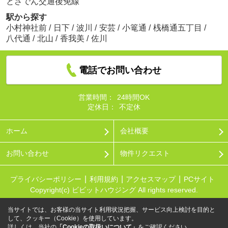
とさでん交通後免線
駅から探す
小村神社前
/
日下
/
波川
/
安芸
/
小篭通
/
桟橋通五丁目
/
八代通
/
北山
/
香我美
/
佐川
電話でお問い合わせ
営業時間：
24時間OK
定休日：
不定休
ホーム
会社概要
お問い合わせ
物件リクエスト
プライバシーポリシー
利用規約
アクセスマップ
PCサイト
Copyright(c) ビビットハウジング All rights reserved.
当サイトでは、お客様の当サイト利用状況把握、サービス向上検討を目的と
して、クッキー（Cookie）を使用しています。
詳しくは、当社の
「Cookieの取扱いについて」
をご確認ください。