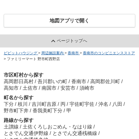
地図アプリで開く
ページトップへ
ビビットハウジング
>
周辺施設案内
>
香南市
>
香南市のコンビニエンスストア
>
ファミリーマート 野市町西野店
市区町村から探す
高岡郡日高村
/
吾川郡いの町
/
香南市
/
高岡郡佐川町
/
高知市
/
土佐市
/
南国市
/
安芸市
/
須崎市
町名から探す
下分
/
枝川
/
吉川町吉原
/
丙
/
宇佐町宇佐
/
沖名
/
八田
/
野市町下井
/
香我美町下分
/
甲
路線から探す
土讃線
/
土佐くろしおごめん・なはり線
/
とさでん交通伊野線
/
とさでん交通桟橋線
/