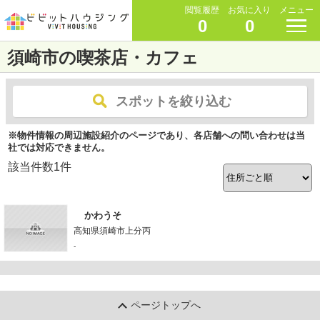
閲覧履歴
お気に入り
メニュー
0
0
須崎市の喫茶店・カフェ
スポットを絞り込む
※物件情報の周辺施設紹介のページであり、各店舗への問い合わせは当
社では対応できません。
該当件数
1
件
かわうそ
高知県須崎市上分丙
-
ページトップへ