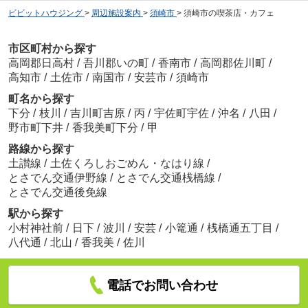
ビビットハウジング
>
周辺施設案内
>
須崎市
>
須崎市の喫茶店・カフェ
市区町村から探す
高岡郡日高村
/
吾川郡いの町
/
香南市
/
高岡郡佐川町
/
高知市
/
土佐市
/
南国市
/
安芸市
/
須崎市
町名から探す
下分
/
枝川
/
吉川町吉原
/
丙
/
宇佐町宇佐
/
沖名
/
八田
/
野市町下井
/
香我美町下分
/
甲
路線から探す
土讃線
/
土佐くろしおごめん・なはり線
/
とさでん交通伊野線
/
とさでん交通桟橋線
/
とさでん交通後免線
駅から探す
小村神社前
/
日下
/
波川
/
安芸
/
小篭通
/
桟橋通五丁目
/
八代通
/
北山
/
香我美
/
佐川
電話でお問い合わせ