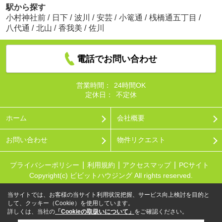
駅から探す
小村神社前
/
日下
/
波川
/
安芸
/
小篭通
/
桟橋通五丁目
/
八代通
/
北山
/
香我美
/
佐川
電話でお問い合わせ
営業時間：
24時間OK
定休日：
不定休
ホーム
会社概要
お問い合わせ
物件リクエスト
プライバシーポリシー
利用規約
アクセスマップ
PCサイト
Copyright(c) ビビットハウジング All rights reserved.
当サイトでは、お客様の当サイト利用状況把握、サービス向上検討を目的と
して、クッキー（Cookie）を使用しています。
詳しくは、当社の
「Cookieの取扱いについて」
をご確認ください。