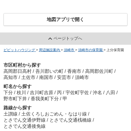
地図アプリで開く
ページトップへ
ビビットハウジング
>
周辺施設案内
>
須崎市
>
須崎市の保育園
>
上分保育園
市区町村から探す
高岡郡日高村
/
吾川郡いの町
/
香南市
/
高岡郡佐川町
/
高知市
/
土佐市
/
南国市
/
安芸市
/
須崎市
町名から探す
下分
/
枝川
/
吉川町吉原
/
丙
/
宇佐町宇佐
/
沖名
/
八田
/
野市町下井
/
香我美町下分
/
甲
路線から探す
土讃線
/
土佐くろしおごめん・なはり線
/
とさでん交通伊野線
/
とさでん交通桟橋線
/
とさでん交通後免線