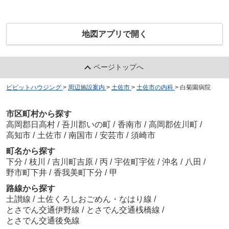
地図アプリで開く
ページトップへ
ビビットハウジング
>
周辺施設案内
>
土佐市
>
土佐市の内科
>
白菊園病院
市区町村から探す
高岡郡日高村
/
吾川郡いの町
/
香南市
/
高岡郡佐川町
/
高知市
/
土佐市
/
南国市
/
安芸市
/
須崎市
町名から探す
下分
/
枝川
/
吉川町吉原
/
丙
/
宇佐町宇佐
/
沖名
/
八田
/
野市町下井
/
香我美町下分
/
甲
路線から探す
土讃線
/
土佐くろしおごめん・なはり線
/
とさでん交通伊野線
/
とさでん交通桟橋線
/
とさでん交通後免線