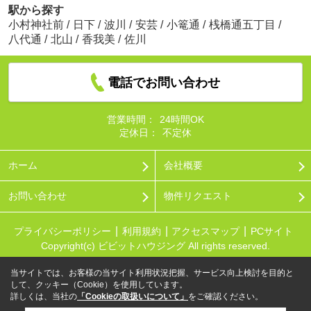
駅から探す
小村神社前
/
日下
/
波川
/
安芸
/
小篭通
/
桟橋通五丁目
/
八代通
/
北山
/
香我美
/
佐川
電話でお問い合わせ
営業時間：
24時間OK
定休日：
不定休
ホーム
会社概要
お問い合わせ
物件リクエスト
プライバシーポリシー
利用規約
アクセスマップ
PCサイト
Copyright(c) ビビットハウジング All rights reserved.
当サイトでは、お客様の当サイト利用状況把握、サービス向上検討を目的と
して、クッキー（Cookie）を使用しています。
詳しくは、当社の
「Cookieの取扱いについて」
をご確認ください。