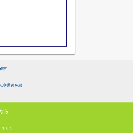
崎市
ん交通後免線
なら
 １０５