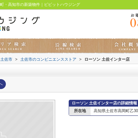
の町・高知市の新築物件｜ビビットハウジング
土佐市
>
土佐市のコンビニエンスストア
>
ローソン 土佐インター店
へ
ローソン 土佐インター店の詳細情報
所在地
高知県土佐市高岡町乙308