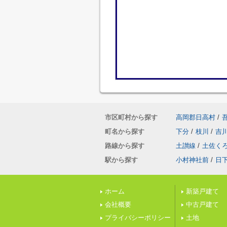
市区町村から探す
高岡郡日高村
/
町名から探す
下分
/
枝川
/
吉
路線から探す
土讃線
/
土佐く
駅から探す
小村神社前
/
日
ホーム
新築戸建て
会社概要
中古戸建て
プライバシーポリシー
土地