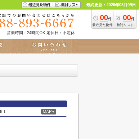
最終更新：2026年08月09日
00
00
件
件
最近見た物件
検討リスト
営業時間：24時間OK
定休日：不定休
-1
MAP
▼