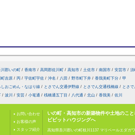
吾川郡いの町
/
香南市
/
高岡郡佐川町
/
高知市
/
土佐市
/
南国市
/
安芸市
/
須
川町吉原
/
丙
/
宇佐町宇佐
/
沖名
/
八田
/
野市町下井
/
香我美町下分
/
甲
ろしおごめん・なはり線
/
とさでん交通伊野線
/
とさでん交通桟橋線
/
とさで
下
/
波川
/
安芸
/
小篭通
/
桟橋通五丁目
/
八代通
/
北山
/
香我美
/
佐川
いの町・高知市の新築物件や土地のこと
お問い合わせ
ビビットハウジングへ
お客様の声
スタッフ紹介
高知県吾川郡いの町枝川1137 マリベールエダガワ