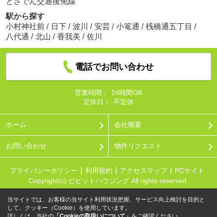
とさでん交通後免線
駅から探す
小村神社前
/
日下
/
波川
/
安芸
/
小篭通
/
桟橋通五丁目
/
八代通
/
北山
/
香我美
/
佐川
電話でお問い合わせ
営業時間：
24時間OK
定休日：
不定休
ホーム
会社概要
お問い合わせ
物件リクエスト
プライバシーポリシー
利用規約
アクセスマップ
PCサイト
Copyright(c) ビビットハウジング All rights reserved.
当サイトでは、お客様の当サイト利用状況把握、サービス向上検討を目的と
して、クッキー（Cookie）を使用しています。
詳しくは、当社の
「Cookieの取扱いについて」
をご確認ください。