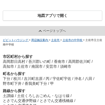
地図アプリで開く
ページトップへ
ビビットハウジング
>
周辺施設案内
>
土佐市
>
土佐市の中学校
>
土佐市立土佐
南中学校
市区町村から探す
高岡郡日高村
/
吾川郡いの町
/
香南市
/
高岡郡佐川町
/
高知市
/
土佐市
/
南国市
/
安芸市
/
須崎市
町名から探す
下分
/
枝川
/
吉川町吉原
/
丙
/
宇佐町宇佐
/
沖名
/
八田
/
野市町下井
/
香我美町下分
/
甲
路線から探す
土讃線
/
土佐くろしおごめん・なはり線
/
とさでん交通伊野線
/
とさでん交通桟橋線
/