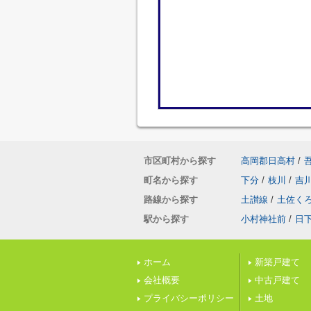
市区町村から探す
高岡郡日高村
/
町名から探す
下分
/
枝川
/
吉
路線から探す
土讃線
/
土佐く
駅から探す
小村神社前
/
日
ホーム
新築戸建て
会社概要
中古戸建て
プライバシーポリシー
土地