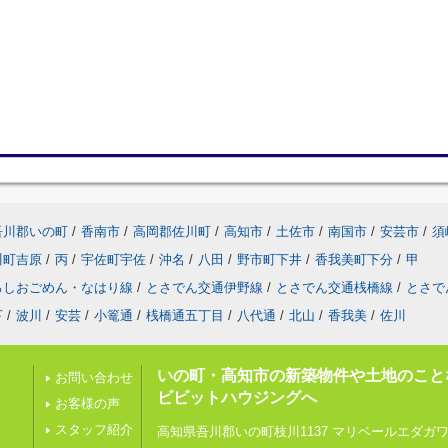
吾川郡いの町
/
香南市
/
高岡郡佐川町
/
高知市
/
土佐市
/
南国市
/
安芸市
/
須
川町吉原
/
丙
/
宇佐町宇佐
/
沖名
/
八田
/
野市町下井
/
香我美町下分
/
甲
ろしおごめん・なはり線
/
とさでん交通伊野線
/
とさでん交通桟橋線
/
とさで
下
/
波川
/
安芸
/
小篭通
/
桟橋通五丁目
/
八代通
/
北山
/
香我美
/
佐川
いの町・高知市の新築物件や土地のこと
お問い合わせ
ビビットハウジングへ
お客様の声
スタッフ紹介
高知県吾川郡いの町枝川1137 マリベールエダガワ