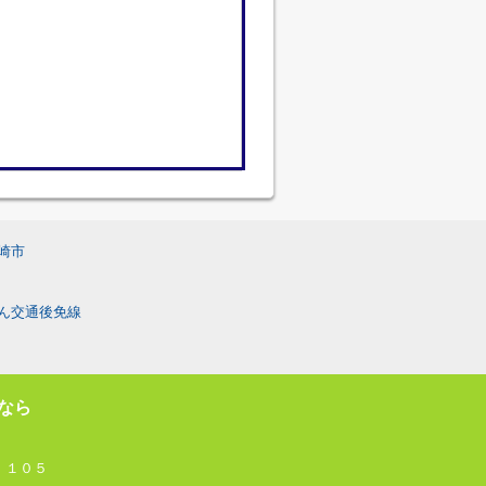
崎市
ん交通後免線
なら
 １０５