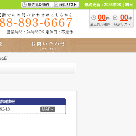
最終更新：2026年08月09日
00
00
件
件
最近見た物件
検討リスト
営業時間：24時間OK
定休日：不定休
そね店
詳細情報
2-18
MAP
▼