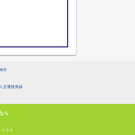
崎市
ん交通後免線
なら
 １０５