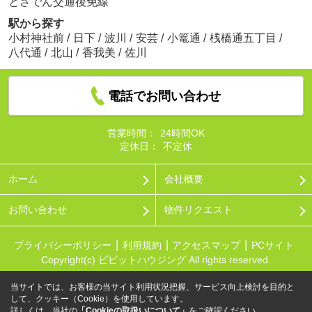
とさでん交通後免線
駅から探す
小村神社前
/
日下
/
波川
/
安芸
/
小篭通
/
桟橋通五丁目
/
八代通
/
北山
/
香我美
/
佐川
電話でお問い合わせ
営業時間：
24時間OK
定休日：
不定休
ホーム
会社概要
お問い合わせ
物件リクエスト
プライバシーポリシー
利用規約
アクセスマップ
PCサイト
Copyright(c) ビビットハウジング All rights reserved.
当サイトでは、お客様の当サイト利用状況把握、サービス向上検討を目的と
して、クッキー（Cookie）を使用しています。
詳しくは、当社の
「Cookieの取扱いについて」
をご確認ください。