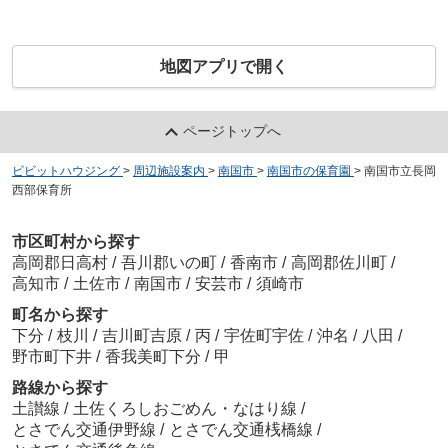
地図アプリで開く
ページトップへ
ビビットハウジング
>
周辺施設案内
>
南国市
>
南国市の保育園
>
南国市立長岡
西部保育所
市区町村から探す
高岡郡日高村
/
吾川郡いの町
/
香南市
/
高岡郡佐川町
/
高知市
/
土佐市
/
南国市
/
安芸市
/
須崎市
町名から探す
下分
/
枝川
/
吉川町吉原
/
丙
/
宇佐町宇佐
/
沖名
/
八田
/
野市町下井
/
香我美町下分
/
甲
路線から探す
土讃線
/
土佐くろしおごめん・なはり線
/
とさでん交通伊野線
/
とさでん交通桟橋線
/