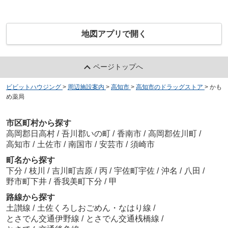
地図アプリで開く
ページトップへ
ビビットハウジング
>
周辺施設案内
>
高知市
>
高知市のドラッグストア
>
かも
め薬局
市区町村から探す
高岡郡日高村
/
吾川郡いの町
/
香南市
/
高岡郡佐川町
/
高知市
/
土佐市
/
南国市
/
安芸市
/
須崎市
町名から探す
下分
/
枝川
/
吉川町吉原
/
丙
/
宇佐町宇佐
/
沖名
/
八田
/
野市町下井
/
香我美町下分
/
甲
路線から探す
土讃線
/
土佐くろしおごめん・なはり線
/
とさでん交通伊野線
/
とさでん交通桟橋線
/