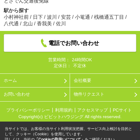
とさでん交通後免線
駅から探す
小村神社前
/
日下
/
波川
/
安芸
/
小篭通
/
桟橋通五丁目
/
八代通
/
北山
/
香我美
/
佐川
電話でお問い合わせ
営業時間：
24時間OK
定休日：
不定休
ホーム
会社概要
お問い合わせ
物件リクエスト
プライバシーポリシー
利用規約
アクセスマップ
PCサイト
Copyright(c) ビビットハウジング All rights reserved.
当サイトでは、お客様の当サイト利用状況把握、サービス向上検討を目的と
して、クッキー（Cookie）を使用しています。
詳しくは、当社の
「Cookieの取扱いについて」
をご確認ください。