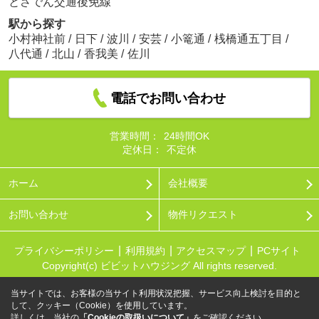
とさでん交通後免線
駅から探す
小村神社前
/
日下
/
波川
/
安芸
/
小篭通
/
桟橋通五丁目
/
八代通
/
北山
/
香我美
/
佐川
電話でお問い合わせ
営業時間：
24時間OK
定休日：
不定休
ホーム
会社概要
お問い合わせ
物件リクエスト
プライバシーポリシー
利用規約
アクセスマップ
PCサイト
Copyright(c) ビビットハウジング All rights reserved.
当サイトでは、お客様の当サイト利用状況把握、サービス向上検討を目的と
して、クッキー（Cookie）を使用しています。
詳しくは、当社の
「Cookieの取扱いについて」
をご確認ください。