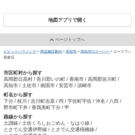
地図アプリで開く
ページトップへ
ビビットハウジング
>
周辺施設案内
>
高知市
>
高知市のスーパー
>
エースワン
朝倉店
市区町村から探す
高岡郡日高村
/
吾川郡いの町
/
香南市
/
高岡郡佐川町
/
高知市
/
土佐市
/
南国市
/
安芸市
/
須崎市
町名から探す
下分
/
枝川
/
吉川町吉原
/
丙
/
宇佐町宇佐
/
沖名
/
八田
/
野市町下井
/
香我美町下分
/
甲
路線から探す
土讃線
/
土佐くろしおごめん・なはり線
/
とさでん交通伊野線
/
とさでん交通桟橋線
/