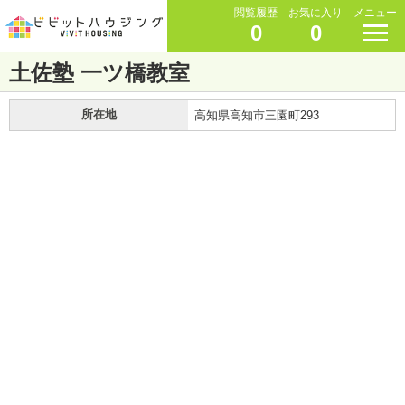
閲覧履歴
お気に入り
メニュー
0
0
土佐塾 一ツ橋教室
所在地
高知県高知市三園町293