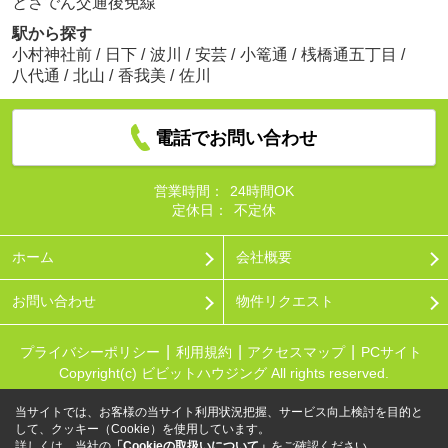
とさでん交通後免線
駅から探す
小村神社前
/
日下
/
波川
/
安芸
/
小篭通
/
桟橋通五丁目
/
八代通
/
北山
/
香我美
/
佐川
電話でお問い合わせ
営業時間：
24時間OK
定休日：
不定休
ホーム
会社概要
お問い合わせ
物件リクエスト
プライバシーポリシー
利用規約
アクセスマップ
PCサイト
Copyright(c) ビビットハウジング All rights reserved.
当サイトでは、お客様の当サイト利用状況把握、サービス向上検討を目的と
して、クッキー（Cookie）を使用しています。
詳しくは、当社の
「Cookieの取扱いについて」
をご確認ください。