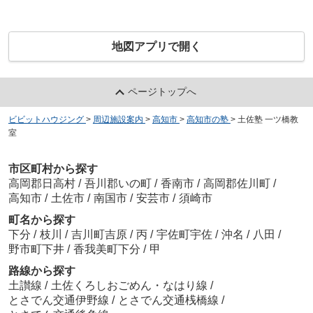
地図アプリで開く
ページトップへ
ビビットハウジング
>
周辺施設案内
>
高知市
>
高知市の塾
>
土佐塾 一ツ橋教
室
市区町村から探す
高岡郡日高村
/
吾川郡いの町
/
香南市
/
高岡郡佐川町
/
高知市
/
土佐市
/
南国市
/
安芸市
/
須崎市
町名から探す
下分
/
枝川
/
吉川町吉原
/
丙
/
宇佐町宇佐
/
沖名
/
八田
/
野市町下井
/
香我美町下分
/
甲
路線から探す
土讃線
/
土佐くろしおごめん・なはり線
/
とさでん交通伊野線
/
とさでん交通桟橋線
/