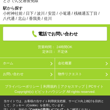
とさでん交通後免線
駅から探す
小村神社前
/
日下
/
波川
/
安芸
/
小篭通
/
桟橋通五丁目
/
八代通
/
北山
/
香我美
/
佐川
電話でお問い合わせ
営業時間：
24時間OK
定休日：
不定休
ホーム
会社概要
お問い合わせ
物件リクエスト
プライバシーポリシー
利用規約
アクセスマップ
PCサイト
Copyright(c) ビビットハウジング All rights reserved.
当サイトでは、お客様の当サイト利用状況把握、サービス向上検討を目的と
して、クッキー（Cookie）を使用しています。
詳しくは、当社の
「Cookieの取扱いについて」
をご確認ください。