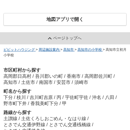
地図アプリで開く
ページトップへ
ビビットハウジング
>
周辺施設案内
>
高知市
>
高知市の小学校
>
高知市立初月
小学校
市区町村から探す
高岡郡日高村
/
吾川郡いの町
/
香南市
/
高岡郡佐川町
/
高知市
/
土佐市
/
南国市
/
安芸市
/
須崎市
町名から探す
下分
/
枝川
/
吉川町吉原
/
丙
/
宇佐町宇佐
/
沖名
/
八田
/
野市町下井
/
香我美町下分
/
甲
路線から探す
土讃線
/
土佐くろしおごめん・なはり線
/
とさでん交通伊野線
/
とさでん交通桟橋線
/