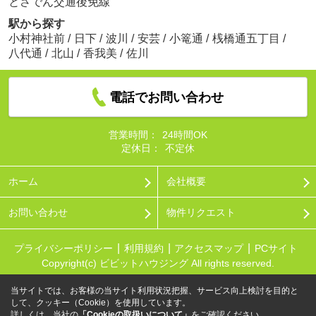
とさでん交通後免線
駅から探す
小村神社前
/
日下
/
波川
/
安芸
/
小篭通
/
桟橋通五丁目
/
八代通
/
北山
/
香我美
/
佐川
電話でお問い合わせ
営業時間：
24時間OK
定休日：
不定休
ホーム
会社概要
お問い合わせ
物件リクエスト
プライバシーポリシー
利用規約
アクセスマップ
PCサイト
Copyright(c) ビビットハウジング All rights reserved.
当サイトでは、お客様の当サイト利用状況把握、サービス向上検討を目的と
して、クッキー（Cookie）を使用しています。
詳しくは、当社の
「Cookieの取扱いについて」
をご確認ください。