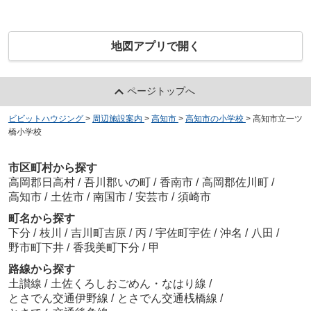
地図アプリで開く
ページトップへ
ビビットハウジング
>
周辺施設案内
>
高知市
>
高知市の小学校
>
高知市立一ツ
橋小学校
市区町村から探す
高岡郡日高村
/
吾川郡いの町
/
香南市
/
高岡郡佐川町
/
高知市
/
土佐市
/
南国市
/
安芸市
/
須崎市
町名から探す
下分
/
枝川
/
吉川町吉原
/
丙
/
宇佐町宇佐
/
沖名
/
八田
/
野市町下井
/
香我美町下分
/
甲
路線から探す
土讃線
/
土佐くろしおごめん・なはり線
/
とさでん交通伊野線
/
とさでん交通桟橋線
/