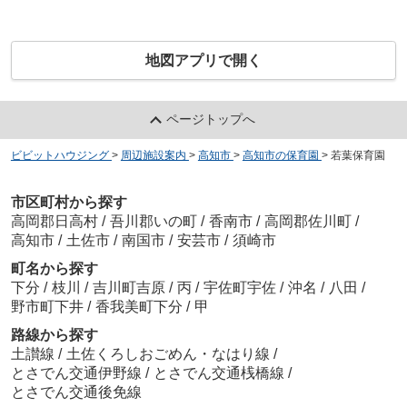
地図アプリで開く
ページトップへ
ビビットハウジング
>
周辺施設案内
>
高知市
>
高知市の保育園
>
若葉保育園
市区町村から探す
高岡郡日高村
/
吾川郡いの町
/
香南市
/
高岡郡佐川町
/
高知市
/
土佐市
/
南国市
/
安芸市
/
須崎市
町名から探す
下分
/
枝川
/
吉川町吉原
/
丙
/
宇佐町宇佐
/
沖名
/
八田
/
野市町下井
/
香我美町下分
/
甲
路線から探す
土讃線
/
土佐くろしおごめん・なはり線
/
とさでん交通伊野線
/
とさでん交通桟橋線
/
とさでん交通後免線