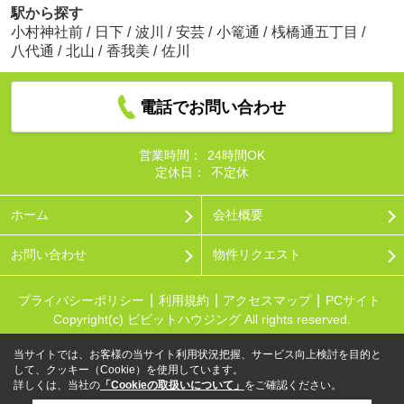
駅から探す
小村神社前
/
日下
/
波川
/
安芸
/
小篭通
/
桟橋通五丁目
/
八代通
/
北山
/
香我美
/
佐川
電話でお問い合わせ
営業時間：
24時間OK
定休日：
不定休
ホーム
会社概要
お問い合わせ
物件リクエスト
プライバシーポリシー
利用規約
アクセスマップ
PCサイト
Copyright(c) ビビットハウジング All rights reserved.
当サイトでは、お客様の当サイト利用状況把握、サービス向上検討を目的と
して、クッキー（Cookie）を使用しています。
詳しくは、当社の
「Cookieの取扱いについて」
をご確認ください。