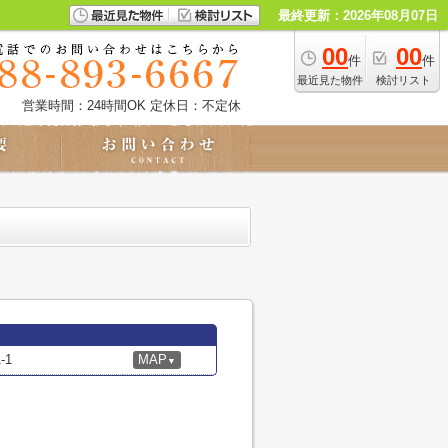
最終更新：2026年08月07日
00
00
件
件
最近見た物件
検討リスト
営業時間：24時間OK
定休日：不定休
-1
MAP
▼