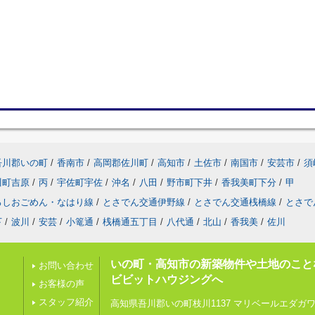
吾川郡いの町
/
香南市
/
高岡郡佐川町
/
高知市
/
土佐市
/
南国市
/
安芸市
/
須
川町吉原
/
丙
/
宇佐町宇佐
/
沖名
/
八田
/
野市町下井
/
香我美町下分
/
甲
ろしおごめん・なはり線
/
とさでん交通伊野線
/
とさでん交通桟橋線
/
とさで
下
/
波川
/
安芸
/
小篭通
/
桟橋通五丁目
/
八代通
/
北山
/
香我美
/
佐川
いの町・高知市の新築物件や土地のこと
お問い合わせ
ビビットハウジングへ
お客様の声
スタッフ紹介
高知県吾川郡いの町枝川1137 マリベールエダガワ