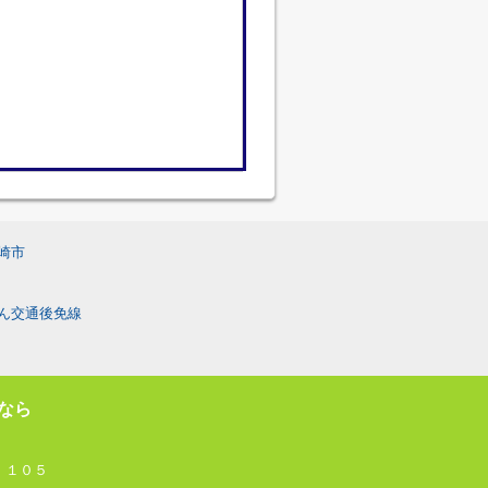
崎市
ん交通後免線
なら
 １０５