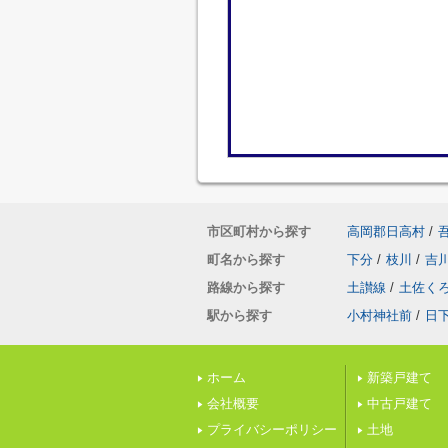
市区町村から探す
高岡郡日高村
/
町名から探す
下分
/
枝川
/
吉
路線から探す
土讃線
/
土佐く
駅から探す
小村神社前
/
日
ホーム
新築戸建て
会社概要
中古戸建て
プライバシーポリシー
土地