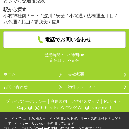
とさでん交通後免線
駅から探す
小村神社前
/
日下
/
波川
/
安芸
/
小篭通
/
桟橋通五丁目
/
八代通
/
北山
/
香我美
/
佐川
電話でお問い合わせ
営業時間：
24時間OK
定休日：
不定休
ホーム
会社概要
お問い合わせ
物件リクエスト
プライバシーポリシー
利用規約
アクセスマップ
PCサイト
Copyright(c) ビビットハウジング All rights reserved.
当サイトでは、お客様の当サイト利用状況把握、サービス向上検討を目的と
して、クッキー（Cookie）を使用しています。
詳しくは、当社の
「Cookieの取扱いについて」
をご確認ください。