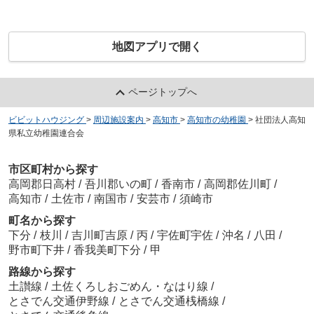
地図アプリで開く
ページトップへ
ビビットハウジング
>
周辺施設案内
>
高知市
>
高知市の幼稚園
>
社団法人高知
県私立幼稚園連合会
市区町村から探す
高岡郡日高村
/
吾川郡いの町
/
香南市
/
高岡郡佐川町
/
高知市
/
土佐市
/
南国市
/
安芸市
/
須崎市
町名から探す
下分
/
枝川
/
吉川町吉原
/
丙
/
宇佐町宇佐
/
沖名
/
八田
/
野市町下井
/
香我美町下分
/
甲
路線から探す
土讃線
/
土佐くろしおごめん・なはり線
/
とさでん交通伊野線
/
とさでん交通桟橋線
/