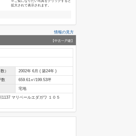
※ご覧になりたい写真をクリックすると
拡大されて表示されます。
情報の見方
【中古一戸建】
年数）
2002年 6月 ( 築24年 )
坪数
659.61㎡/199.53坪
宅地
1137 マリベールエダガワ １０５