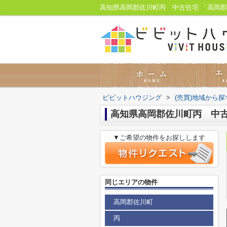
ビビットハウジング
>
(売買)地域から探
高知県高岡郡佐川町丙 中
▼ご希望の物件をお探しします
同じエリアの物件
高岡郡佐川町
丙