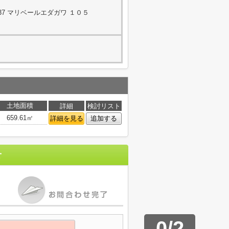
37 マリベールエダガワ １０５
土地面積
詳細
検討リスト
659.61㎡
詳細を見る
追加する
せ
0
/
2