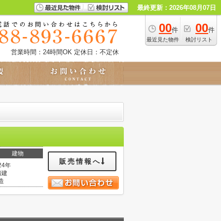
最終更新：2026年08月07日
00
00
件
件
最近見た物件
検討リスト
営業時間：24時間OK
定休日：不定休
建物
販売情報へ
24年
階建
造