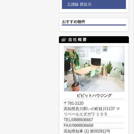
土讃線 西佐川
おすすめ物件
ビビットハウジング
〒781-2120
高知県吾川郡いの町枝川1137 マ
リベールエダガワ １０５
TEL/0888936667
FAX/0888936668
高知県知事 (1) 第002912号