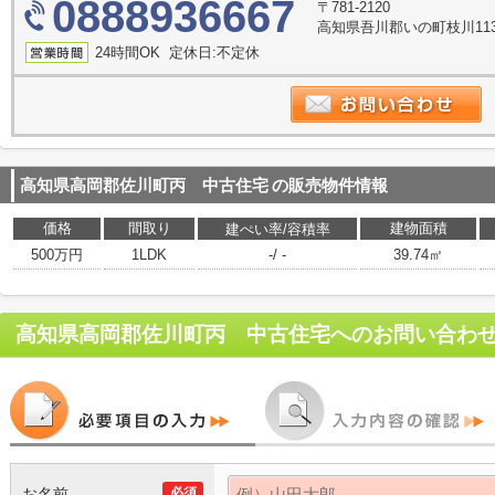
0888936667
〒781-2120
高知県吾川郡いの町枝川11
24時間OK 定休日:不定休
高知県高岡郡佐川町丙 中古住宅
の販売物件情報
価格
間取り
建物面積
建ぺい率/容積率
500万円
1LDK
-/ -
39.74㎡
高知県高岡郡佐川町丙 中古住宅
へのお問い合わ
お名前
必須