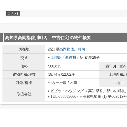
コメント
高知県高岡郡佐川町丙 中古住宅
の物件概要
所在地
高知県
高岡郡佐川町
丙
土讃線
「
西佐川
」駅 徒歩29分
交通
価格
500万円
築年月（築
建物面積/坪数
39.74㎡/12.02坪
土地面積/
種別/構造
中古一戸建 / 木造
地目
ビビットハウジング
高知県吾川郡いの町枝川
取扱会社
TEL:0888936667
高知県知事 (1) 第002912号