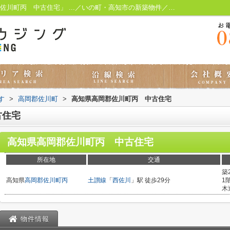
高知県高岡郡佐川町丙 中古住宅 「高岡郡佐川町丙 中古住宅」 ...／いの町・高知市の新築物件／ビビットハウジング
す
>
高岡郡佐川町
>
高知県高岡郡佐川町丙 中古住宅
古住宅
高知県高岡郡佐川町丙 中古住宅
所在地
交通
築
高知県
高岡郡佐川町
丙
土讃線
「
西佐川
」駅 徒歩29分
1
木
物件情報