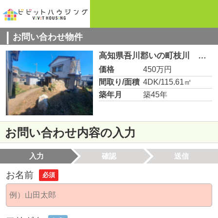
お問い合わせ物件
高知県吾川郡いの町枝川 中古住宅
価格
450万円
間取り/面積
4DK/115.61㎡
築年月
築45年
お問い合わせ内容の入力
入力
確認
送信
お名前
必須